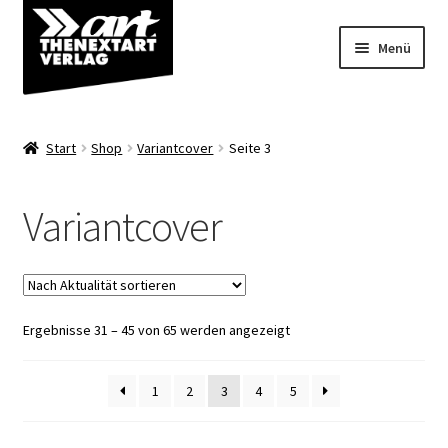
Zur
Zum
Menü
Navigation
Inhalt
springen
springen
Angebote
Start
Shop
Variantcover
Seite 3
Unterm
Shop
öffnen
Variantcover
Comics
Variantcover
Nach
Ergebnisse 31 – 45 von 65 werden angezeigt
Blank Sketch Cover
Aktualität
sortiert
Artbooks/Alben/Bücher
1
2
3
4
5
Poldi und Poldiline