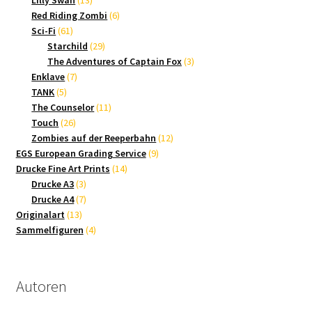
Produkte
6
Red Riding Zombi
6
61
Produkte
Sci-Fi
61
Produkte
29
Starchild
29
Produkte
3
The Adventures of Captain Fox
3
7
Produkte
Enklave
7
5
Produkte
TANK
5
Produkte
11
The Counselor
11
26
Produkte
Touch
26
Produkte
12
Zombies auf der Reeperbahn
12
9
Produkte
EGS European Grading Service
9
14
Produkte
Drucke Fine Art Prints
14
3
Produkte
Drucke A3
3
Produkte
7
Drucke A4
7
13
Produkte
Originalart
13
Produkte
4
Sammelfiguren
4
Produkte
Autoren