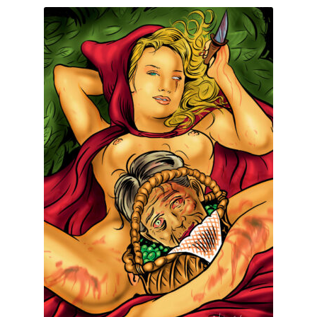
WizKids HeroClix Indy
EGS European Grading Service
Originalart
Drucke Fine Art Prints
Sammelfiguren
Über uns