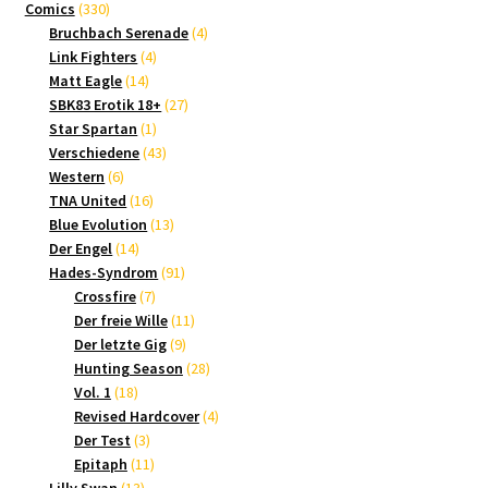
330
Produkte
Comics
330
Produkte
4
Bruchbach Serenade
4
4
Produkte
Link Fighters
4
14
Produkte
Matt Eagle
14
Produkte
27
SBK83 Erotik 18+
27
1
Produkte
Star Spartan
1
Produkt
43
Verschiedene
43
6
Produkte
Western
6
Produkte
16
TNA United
16
Produkte
13
Blue Evolution
13
14
Produkte
Der Engel
14
Produkte
91
Hades-Syndrom
91
7
Produkte
Crossfire
7
Produkte
11
Der freie Wille
11
9
Produkte
Der letzte Gig
9
Produkte
28
Hunting Season
28
18
Produkte
Vol. 1
18
Produkte
4
Revised Hardcover
4
3
Produkte
Der Test
3
Produkte
11
Epitaph
11
13
Produkte
Lilly Swan
13