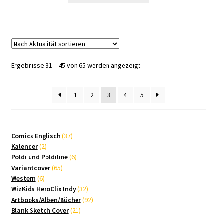
Nach
Ergebnisse 31 – 45 von 65 werden angezeigt
Aktualität
sortiert
1
2
3
4
5
37
Comics Englisch
37
2
Produkte
Kalender
2
Produkte
6
Poldi und Poldiline
6
65
Produkte
Variantcover
65
6
Produkte
Western
6
Produkte
32
WizKids HeroClix Indy
32
Produkte
92
Artbooks/Alben/Bücher
92
21
Produkte
Blank Sketch Cover
21