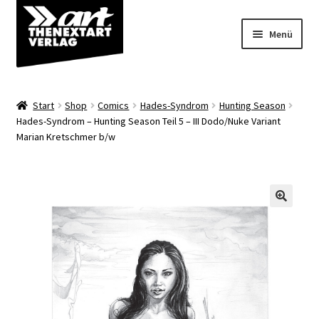
Zur
Zum
Menü
Navigation
Inhalt
springen
springen
Angebote
Start
Shop
Comics
Hades-Syndrom
Hunting Season
Unterm
Hades-Syndrom – Hunting Season Teil 5 – III Dodo/Nuke Variant
Shop
Marian Kretschmer b/w
öffnen
Über uns