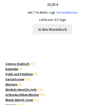
25,00
€
inkl. 7 % MwSt.
zzgl.
Versandkosten
Lieferzeit:
4-5 Tage
In den Warenkorb
37
Comics Englisch
37
2
Produkte
Kalender
2
Produkte
6
Poldi und Poldiline
6
65
Produkte
Variantcover
65
6
Produkte
Western
6
Produkte
32
WizKids HeroClix Indy
32
Produkte
92
Artbooks/Alben/Bücher
92
21
Produkte
Blank Sketch Cover
21
330
Produkte
Comics
330