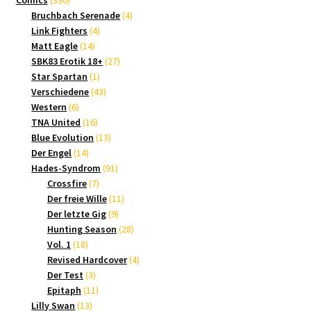
Produkte
4
Bruchbach Serenade
4
4
Produkte
Link Fighters
4
14
Produkte
Matt Eagle
14
Produkte
27
SBK83 Erotik 18+
27
1
Produkte
Star Spartan
1
Produkt
43
Verschiedene
43
6
Produkte
Western
6
Produkte
16
TNA United
16
Produkte
13
Blue Evolution
13
14
Produkte
Der Engel
14
Produkte
91
Hades-Syndrom
91
7
Produkte
Crossfire
7
Produkte
11
Der freie Wille
11
9
Produkte
Der letzte Gig
9
Produkte
28
Hunting Season
28
18
Produkte
Vol. 1
18
Produkte
4
Revised Hardcover
4
3
Produkte
Der Test
3
Produkte
11
Epitaph
11
13
Produkte
Lilly Swan
13