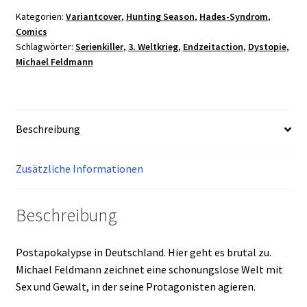
Season
Kategorien:
Variantcover
,
Hunting Season
,
Hades-Syndrom
,
Comics
Teil
Schlagwörter:
Serienkiller
,
3. Weltkrieg
,
Endzeitaction
,
Dystopie
,
5
Michael Feldmann
-
III
Dodo/Nuke
Variant
Beschreibung
Marian
Kretschmer
Zusätzliche Informationen
b/w
Menge
Beschreibung
Postapokalypse in Deutschland. Hier geht es brutal zu.
Michael Feldmann zeichnet eine schonungslose Welt mit
Sex und Gewalt, in der seine Protagonisten agieren.