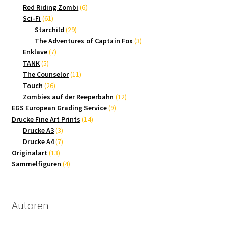
Produkte
6
Red Riding Zombi
6
61
Produkte
Sci-Fi
61
Produkte
29
Starchild
29
Produkte
3
The Adventures of Captain Fox
3
7
Produkte
Enklave
7
5
Produkte
TANK
5
Produkte
11
The Counselor
11
26
Produkte
Touch
26
Produkte
12
Zombies auf der Reeperbahn
12
9
Produkte
EGS European Grading Service
9
14
Produkte
Drucke Fine Art Prints
14
3
Produkte
Drucke A3
3
Produkte
7
Drucke A4
7
13
Produkte
Originalart
13
Produkte
4
Sammelfiguren
4
Produkte
Autoren