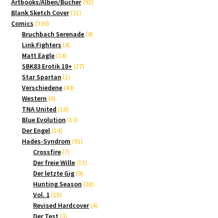
Produkte
92
Artbooks/Alben/Bücher
92
21
Produkte
Blank Sketch Cover
21
330
Produkte
Comics
330
Produkte
4
Bruchbach Serenade
4
4
Produkte
Link Fighters
4
14
Produkte
Matt Eagle
14
Produkte
27
SBK83 Erotik 18+
27
1
Produkte
Star Spartan
1
Produkt
43
Verschiedene
43
6
Produkte
Western
6
Produkte
16
TNA United
16
Produkte
13
Blue Evolution
13
14
Produkte
Der Engel
14
Produkte
91
Hades-Syndrom
91
7
Produkte
Crossfire
7
Produkte
11
Der freie Wille
11
9
Produkte
Der letzte Gig
9
Produkte
28
Hunting Season
28
18
Produkte
Vol. 1
18
Produkte
4
Revised Hardcover
4
3
Produkte
Der Test
3