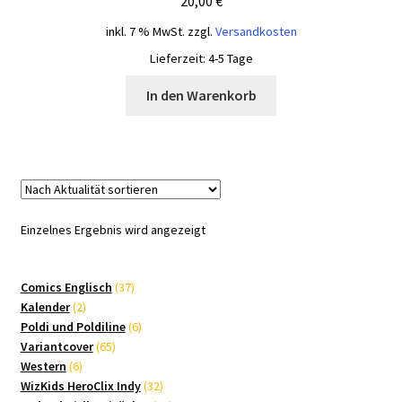
20,00
€
inkl. 7 % MwSt.
zzgl.
Versandkosten
Lieferzeit:
4-5 Tage
In den Warenkorb
Einzelnes Ergebnis wird angezeigt
37
Comics Englisch
37
2
Produkte
Kalender
2
Produkte
6
Poldi und Poldiline
6
65
Produkte
Variantcover
65
6
Produkte
Western
6
Produkte
32
WizKids HeroClix Indy
32