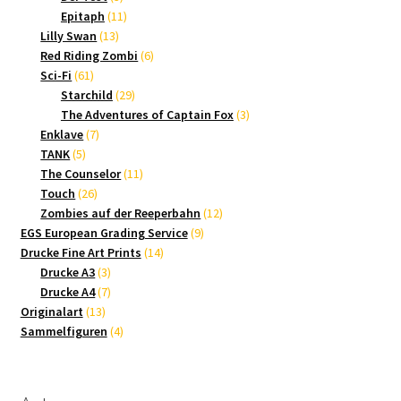
Produkte
11
Epitaph
11
13
Produkte
Lilly Swan
13
Produkte
6
Red Riding Zombi
6
61
Produkte
Sci-Fi
61
Produkte
29
Starchild
29
Produkte
3
The Adventures of Captain Fox
3
7
Produkte
Enklave
7
5
Produkte
TANK
5
Produkte
11
The Counselor
11
26
Produkte
Touch
26
Produkte
12
Zombies auf der Reeperbahn
12
9
Produkte
EGS European Grading Service
9
14
Produkte
Drucke Fine Art Prints
14
3
Produkte
Drucke A3
3
Produkte
7
Drucke A4
7
13
Produkte
Originalart
13
Produkte
4
Sammelfiguren
4
Produkte