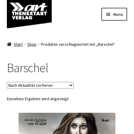
Zur
Zum
Menü
Navigation
Inhalt
springen
springen
Angebote
Start
Shop
Produkte verschlagwortet mit „Barschel“
Unterm
Shop
öffnen
Barschel
Über uns
Einzelnes Ergebnis wird angezeigt