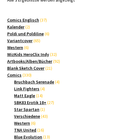
Alle 3 Ergebnisse werden angezeigt
Aktualität
sortiert
37
Comics Englisch
37
2
Produkte
Kalender
2
Produkte
6
Poldi und Poldiline
6
65
Produkte
Variantcover
65
6
Produkte
Western
6
Produkte
32
WizKids HeroClix Indy
32
Produkte
92
Artbooks/Alben/Bücher
92
21
Produkte
Blank Sketch Cover
21
330
Produkte
Comics
330
Produkte
4
Bruchbach Serenade
4
4
Produkte
Link Fighters
4
14
Produkte
Matt Eagle
14
Produkte
27
SBK83 Erotik 18+
27
1
Produkte
Star Spartan
1
Produkt
43
Verschiedene
43
6
Produkte
Western
6
Produkte
16
TNA United
16
Produkte
13
Blue Evolution
13