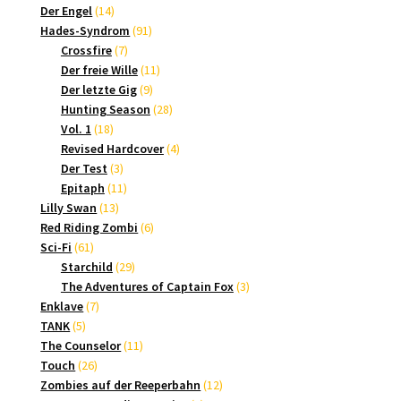
14
Produkte
Der Engel
14
Produkte
91
Hades-Syndrom
91
7
Produkte
Crossfire
7
Produkte
11
Der freie Wille
11
9
Produkte
Der letzte Gig
9
Produkte
28
Hunting Season
28
18
Produkte
Vol. 1
18
Produkte
4
Revised Hardcover
4
3
Produkte
Der Test
3
Produkte
11
Epitaph
11
13
Produkte
Lilly Swan
13
Produkte
6
Red Riding Zombi
6
61
Produkte
Sci-Fi
61
Produkte
29
Starchild
29
Produkte
3
The Adventures of Captain Fox
3
7
Produkte
Enklave
7
5
Produkte
TANK
5
Produkte
11
The Counselor
11
26
Produkte
Touch
26
Produkte
12
Zombies auf der Reeperbahn
12