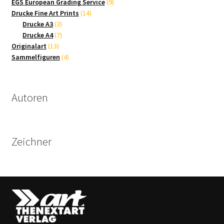
9
Produkte
EGS European Grading Service
9
14
Produkte
Drucke Fine Art Prints
14
3
Produkte
Drucke A3
3
Produkte
7
Drucke A4
7
13
Produkte
Originalart
13
Produkte
4
Sammelfiguren
4
Produkte
Autoren
Zeichner