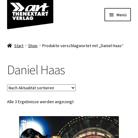
Zur
Zum
Menü
Navigation
Inhalt
springen
springen
Angebote
Start
Shop
Produkte verschlagwortet mit „Daniel Haas“
Unterm
Shop
öffnen
Daniel Haas
Über uns
Nach
Alle 3 Ergebnisse werden angezeigt
Aktualität
sortiert