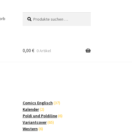
Suchen
Suchen
orb
nach:
0,00
€
0 Artikel
37
Comics Englisch
37
2
Produkte
Kalender
2
Produkte
6
Poldi und Poldiline
6
65
Produkte
Variantcover
65
6
Produkte
Western
6