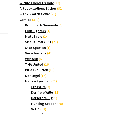
Produkte
32
WizKids HeroClix Indy
32
Produkte
92
Artbooks/Alben/Bücher
92
21
Produkte
Blank Sketch Cover
21
330
Produkte
Comics
330
Produkte
4
Bruchbach Serenade
4
4
Produkte
Link Fighters
4
14
Produkte
Matt Eagle
14
Produkte
27
SBK83 Erotik 18+
27
1
Produkte
Star Spartan
1
Produkt
43
Verschiedene
43
6
Produkte
Western
6
Produkte
16
TNA United
16
Produkte
13
Blue Evolution
13
14
Produkte
Der Engel
14
Produkte
91
Hades-Syndrom
91
7
Produkte
Crossfire
7
Produkte
11
Der freie Wille
11
9
Produkte
Der letzte Gig
9
Produkte
28
Hunting Season
28
18
Produkte
Vol. 1
18