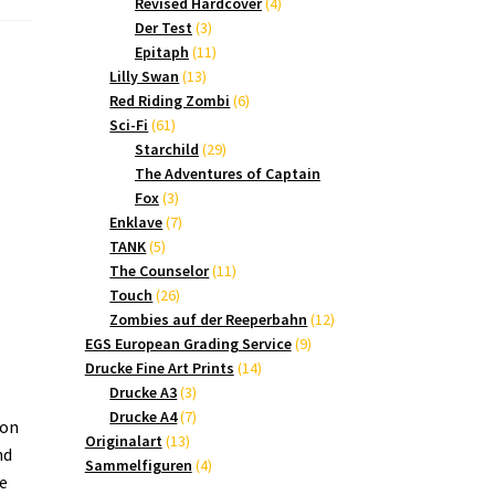
Produkte
4
Revised Hardcover
4
3
Produkte
Der Test
3
Produkte
11
Epitaph
11
13
Produkte
Lilly Swan
13
Produkte
6
Red Riding Zombi
6
61
Produkte
Sci-Fi
61
Produkte
29
Starchild
29
Produkte
The Adventures of Captain
3
Fox
3
Produkte
7
Enklave
7
5
Produkte
TANK
5
Produkte
11
The Counselor
11
26
Produkte
Touch
26
Produkte
12
Zombies auf der Reeperbahn
12
9
Produkte
EGS European Grading Service
9
14
Produkte
Drucke Fine Art Prints
14
3
Produkte
Drucke A3
3
Produkte
7
Drucke A4
7
von
13
Produkte
Originalart
13
nd
Produkte
4
Sammelfiguren
4
e
Produkte