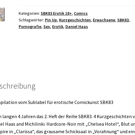
18+
Menge
Kategorien:
SBK83 Erotik 18+
,
Comics
Schlagwörter:
Pin Up
,
Kurzgeschichten
,
Erwachsene
,
SBK83
,
Pornografie
,
Sex
,
Erotik
,
Daniel Haas
schreibung
ilation vom Sublabel für erotische Comickunst SBK83
 langen 4 Jahren das 2. Heft der Reihe SBK83. 4 Kurzgeschichten 
el Haas and Michilinki. Hardcore-Noir mit „Chelsea Hotel“, Blut u
ire in „Clarissa“, das grausame Schicksaal in „Vorahnung“ und ein