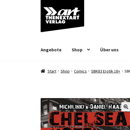
Zur
Zum
Navigation
Inhalt
springen
springen
Angebote
Shop
Über uns
Start
Shop
Comics
SBK83 Erotik 18+
SB