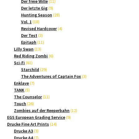
Produkte
11
Der freie Wille
11
9
Produkte
Der letzte Gig
9
Produkte
28
Hunting Season
28
18
Produkte
Vol. 1
18
Produkte
4
Revised Hardcover
4
3
Produkte
Der Test
3
Produkte
11
Epitaph
11
13
Produkte
Lilly Swan
13
Produkte
6
Red Riding Zombi
6
61
Produkte
Sci-Fi
61
Produkte
29
Starchild
29
Produkte
3
The Adventures of Captain Fox
3
7
Produkte
Enklave
7
5
Produkte
TANK
5
Produkte
11
The Counselor
11
26
Produkte
Touch
26
Produkte
12
Zombies auf der Reeperbahn
12
9
Produkte
EGS European Grading Service
9
14
Produkte
Drucke Fine Art Prints
14
3
Produkte
Drucke A3
3
Produkte
7
Drucke A4
7