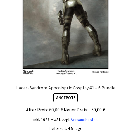
Hades-Syndrom Apocalyptic Cosplay #1 – 6 Bundle
ANGEBOT!
Ursprünglicher
Aktueller
Alter Preis:
60,00
€
Neuer Preis:
50,00
€
Preis
Preis
inkl. 19 % MwSt.
zzgl.
Versandkosten
war:
ist:
Lieferzeit:
4-5 Tage