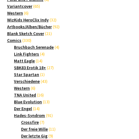
65
Produkte
Variantcover
65
6
Produkte
Western
6
Produkte
32
WizKids HeroClix Indy
32
Produkte
92
Artbooks/Alben/Bücher
92
21
Produkte
Blank Sketch Cover
21
330
Produkte
Comics
330
Produkte
4
Bruchbach Serenade
4
4
Produkte
Link Fighters
4
14
Produkte
Matt Eagle
14
Produkte
27
SBK83 Erotik 18+
27
1
Produkte
Star Spartan
1
Produkt
43
Verschiedene
43
6
Produkte
Western
6
Produkte
16
TNA United
16
Produkte
13
Blue Evolution
13
14
Produkte
Der Engel
14
Produkte
91
Hades-Syndrom
91
7
Produkte
Crossfire
7
Produkte
11
Der freie Wille
11
9
Produkte
Der letzte Gig
9