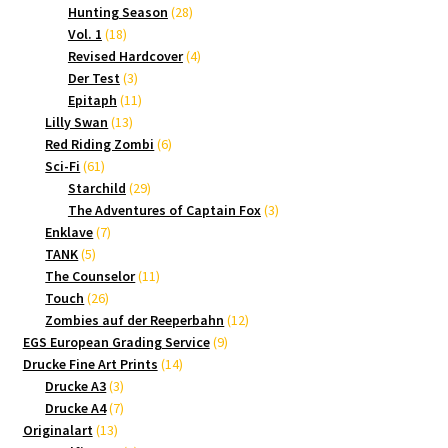
Produkte
28
Hunting Season
28
18
Produkte
Vol. 1
18
Produkte
4
Revised Hardcover
4
3
Produkte
Der Test
3
Produkte
11
Epitaph
11
13
Produkte
Lilly Swan
13
Produkte
6
Red Riding Zombi
6
61
Produkte
Sci-Fi
61
Produkte
29
Starchild
29
Produkte
3
The Adventures of Captain Fox
3
7
Produkte
Enklave
7
5
Produkte
TANK
5
Produkte
11
The Counselor
11
26
Produkte
Touch
26
Produkte
12
Zombies auf der Reeperbahn
12
9
Produkte
EGS European Grading Service
9
14
Produkte
Drucke Fine Art Prints
14
3
Produkte
Drucke A3
3
Produkte
7
Drucke A4
7
13
Produkte
Originalart
13