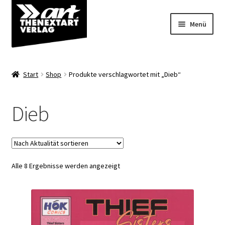
Zur
Zum
Menü
Navigation
Inhalt
springen
springen
Angebote
Start
Shop
Produkte verschlagwortet mit „Dieb“
Unterm
Shop
öffnen
Dieb
Über uns
Nach
Alle 8 Ergebnisse werden angezeigt
Aktualität
sortiert