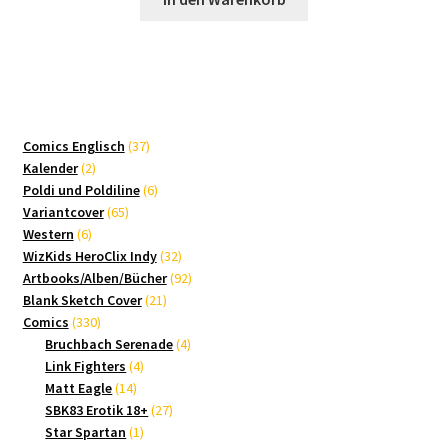
37
Comics Englisch
37
2
Produkte
Kalender
2
Produkte
6
Poldi und Poldiline
6
65
Produkte
Variantcover
65
6
Produkte
Western
6
Produkte
32
WizKids HeroClix Indy
32
Produkte
92
Artbooks/Alben/Bücher
92
21
Produkte
Blank Sketch Cover
21
330
Produkte
Comics
330
Produkte
4
Bruchbach Serenade
4
4
Produkte
Link Fighters
4
14
Produkte
Matt Eagle
14
Produkte
27
SBK83 Erotik 18+
27
1
Produkte
Star Spartan
1