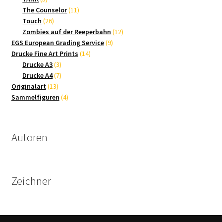
Produkte
11
The Counselor
11
26
Produkte
Touch
26
Produkte
12
Zombies auf der Reeperbahn
12
9
Produkte
EGS European Grading Service
9
14
Produkte
Drucke Fine Art Prints
14
3
Produkte
Drucke A3
3
Produkte
7
Drucke A4
7
13
Produkte
Originalart
13
Produkte
4
Sammelfiguren
4
Produkte
Autoren
Zeichner