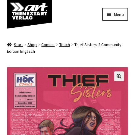
Zur
Zum
Menü
Navigation
Inhalt
springen
springen
Angebote
Start
Shop
Comics
Touch
Thief Sisters 2 Community
Unterm
Edition Englisch
Shop
öffnen
Über uns