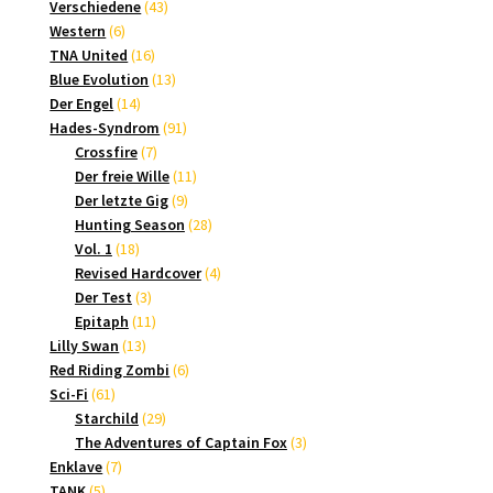
Produkt
43
Verschiedene
43
6
Produkte
Western
6
Produkte
16
TNA United
16
Produkte
13
Blue Evolution
13
14
Produkte
Der Engel
14
Produkte
91
Hades-Syndrom
91
7
Produkte
Crossfire
7
Produkte
11
Der freie Wille
11
9
Produkte
Der letzte Gig
9
Produkte
28
Hunting Season
28
18
Produkte
Vol. 1
18
Produkte
4
Revised Hardcover
4
3
Produkte
Der Test
3
Produkte
11
Epitaph
11
13
Produkte
Lilly Swan
13
Produkte
6
Red Riding Zombi
6
61
Produkte
Sci-Fi
61
Produkte
29
Starchild
29
Produkte
3
The Adventures of Captain Fox
3
7
Produkte
Enklave
7
5
Produkte
TANK
5