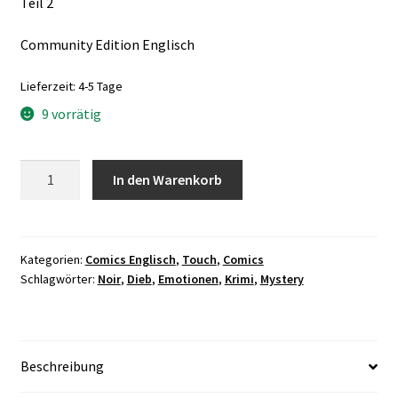
Teil 2
Community Edition Englisch
Lieferzeit:
4-5 Tage
9 vorrätig
Thief
In den Warenkorb
Sisters
2
Community
Edition
Kategorien:
Comics Englisch
,
Touch
,
Comics
Schlagwörter:
Noir
,
Dieb
,
Emotionen
,
Krimi
,
Mystery
Englisch
Menge
Beschreibung