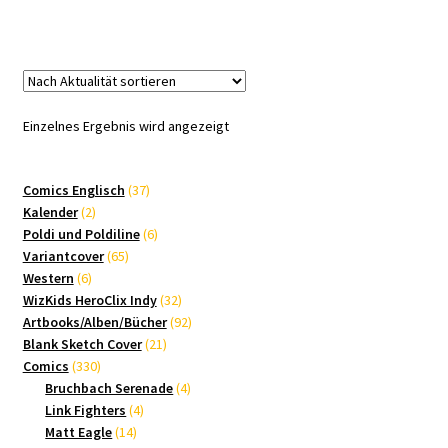
Einzelnes Ergebnis wird angezeigt
37
Comics Englisch
37
2
Produkte
Kalender
2
Produkte
6
Poldi und Poldiline
6
65
Produkte
Variantcover
65
6
Produkte
Western
6
Produkte
32
WizKids HeroClix Indy
32
Produkte
92
Artbooks/Alben/Bücher
92
21
Produkte
Blank Sketch Cover
21
330
Produkte
Comics
330
Produkte
4
Bruchbach Serenade
4
4
Produkte
Link Fighters
4
14
Produkte
Matt Eagle
14