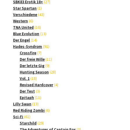
Produkte
27
SBK83 Erotik 18+
27
1
Produkte
Star Spartan
1
Produkt
43
Verschiedene
43
6
Produkte
Western
6
Produkte
16
TNA United
16
Produkte
13
Blue Evolution
13
14
Produkte
Der Engel
14
Produkte
91
Hades-Syndrom
91
7
Produkte
Crossfire
7
Produkte
11
Der freie Wille
11
9
Produkte
Der letzte Gig
9
Produkte
28
Hunting Season
28
18
Produkte
Vol. 1
18
Produkte
4
Revised Hardcover
4
3
Produkte
Der Test
3
Produkte
11
Epitaph
11
13
Produkte
Lilly Swan
13
Produkte
6
Red Riding Zombi
6
61
Produkte
Sci-Fi
61
Produkte
29
Starchild
29
Produkte
3
The Adventures of Captain Fox
3