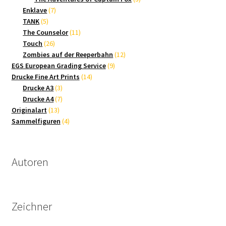
7
Produkte
Enklave
7
5
Produkte
TANK
5
Produkte
11
The Counselor
11
26
Produkte
Touch
26
Produkte
12
Zombies auf der Reeperbahn
12
9
Produkte
EGS European Grading Service
9
14
Produkte
Drucke Fine Art Prints
14
3
Produkte
Drucke A3
3
Produkte
7
Drucke A4
7
13
Produkte
Originalart
13
Produkte
4
Sammelfiguren
4
Produkte
Autoren
Zeichner