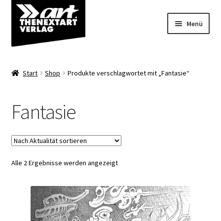
Zur
Zum
Menü
Navigation
Inhalt
springen
springen
Angebote
Start
Shop
Produkte verschlagwortet mit „Fantasie“
Unterm
Shop
öffnen
Fantasie
Über uns
Nach
Alle 2 Ergebnisse werden angezeigt
Aktualität
sortiert