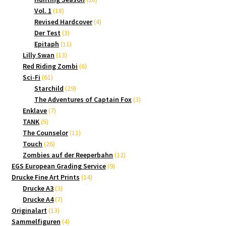
18
Produkte
Vol. 1
18
Produkte
4
Revised Hardcover
4
3
Produkte
Der Test
3
Produkte
11
Epitaph
11
13
Produkte
Lilly Swan
13
Produkte
6
Red Riding Zombi
6
61
Produkte
Sci-Fi
61
Produkte
29
Starchild
29
Produkte
3
The Adventures of Captain Fox
3
7
Produkte
Enklave
7
5
Produkte
TANK
5
Produkte
11
The Counselor
11
26
Produkte
Touch
26
Produkte
12
Zombies auf der Reeperbahn
12
9
Produkte
EGS European Grading Service
9
14
Produkte
Drucke Fine Art Prints
14
3
Produkte
Drucke A3
3
Produkte
7
Drucke A4
7
13
Produkte
Originalart
13
Produkte
4
Sammelfiguren
4