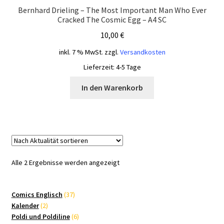
Bernhard Drieling – The Most Important Man Who Ever
Cracked The Cosmic Egg – A4 SC
10,00
€
inkl. 7 % MwSt.
zzgl.
Versandkosten
Lieferzeit:
4-5 Tage
In den Warenkorb
Nach
Alle 2 Ergebnisse werden angezeigt
Aktualität
sortiert
37
Comics Englisch
37
2
Produkte
Kalender
2
Produkte
6
Poldi und Poldiline
6