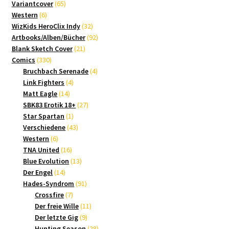
65
Produkte
Variantcover
65
6
Produkte
Western
6
Produkte
32
WizKids HeroClix Indy
32
Produkte
92
Artbooks/Alben/Bücher
92
21
Produkte
Blank Sketch Cover
21
330
Produkte
Comics
330
Produkte
4
Bruchbach Serenade
4
4
Produkte
Link Fighters
4
14
Produkte
Matt Eagle
14
Produkte
27
SBK83 Erotik 18+
27
1
Produkte
Star Spartan
1
Produkt
43
Verschiedene
43
6
Produkte
Western
6
Produkte
16
TNA United
16
Produkte
13
Blue Evolution
13
14
Produkte
Der Engel
14
Produkte
91
Hades-Syndrom
91
7
Produkte
Crossfire
7
Produkte
11
Der freie Wille
11
9
Produkte
Der letzte Gig
9
Produkte
28
Hunting Season
28