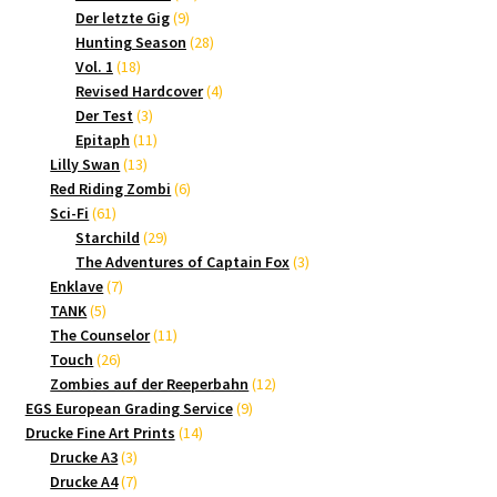
9
Produkte
Der letzte Gig
9
Produkte
28
Hunting Season
28
18
Produkte
Vol. 1
18
Produkte
4
Revised Hardcover
4
3
Produkte
Der Test
3
Produkte
11
Epitaph
11
13
Produkte
Lilly Swan
13
Produkte
6
Red Riding Zombi
6
61
Produkte
Sci-Fi
61
Produkte
29
Starchild
29
Produkte
3
The Adventures of Captain Fox
3
7
Produkte
Enklave
7
5
Produkte
TANK
5
Produkte
11
The Counselor
11
26
Produkte
Touch
26
Produkte
12
Zombies auf der Reeperbahn
12
9
Produkte
EGS European Grading Service
9
14
Produkte
Drucke Fine Art Prints
14
3
Produkte
Drucke A3
3
Produkte
7
Drucke A4
7