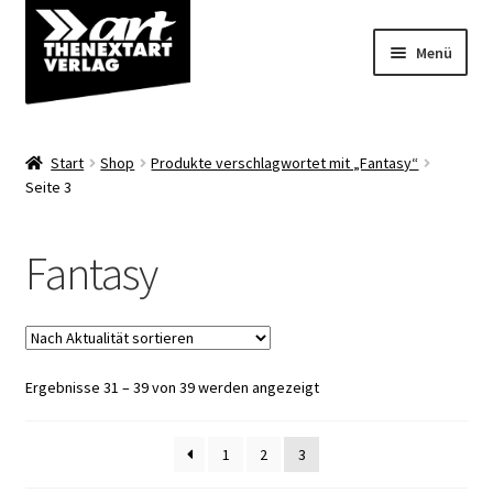
Zur
Zum
Menü
Navigation
Inhalt
springen
springen
Angebote
Start
Shop
Produkte verschlagwortet mit „Fantasy“
Unterm
Seite 3
Shop
öffnen
Über uns
Fantasy
Nach
Ergebnisse 31 – 39 von 39 werden angezeigt
Aktualität
sortiert
1
2
3