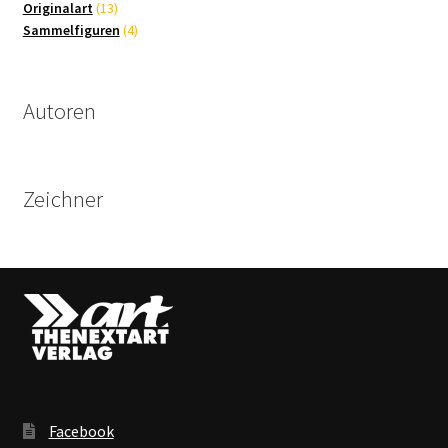
13
Produkte
Originalart
13
Produkte
4
Sammelfiguren
4
Produkte
Autoren
Zeichner
Facebook