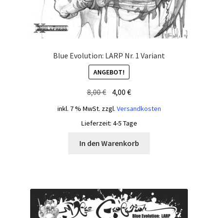
Blue Evolution: LARP Nr. 1 Variant
ANGEBOT!
Ursprünglicher
Aktueller
8,00
€
4,00
€
Preis
Preis
inkl. 7 % MwSt.
zzgl.
Versandkosten
war:
ist:
Lieferzeit:
4-5 Tage
8,00 €
4,00 €.
In den Warenkorb