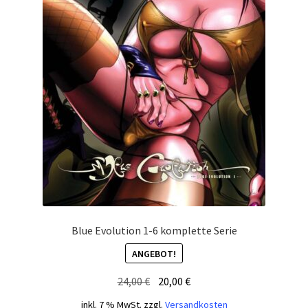
Blue Evolution 1-6 komplette Serie
ANGEBOT!
Ursprünglicher
Aktueller
24,00
€
20,00
€
Preis
Preis
inkl. 7 % MwSt.
zzgl.
Versandkosten