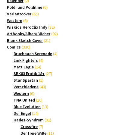
2
Produkte
Kalender
2
Produkte
6
Poldi und Poldiline
6
65
Produkte
Variantcover
65
6
Produkte
Western
6
Produkte
32
WizKids HeroClix Indy
32
Produkte
92
Artbooks/Alben/Bücher
92
21
Produkte
Blank Sketch Cover
21
330
Produkte
Comics
330
Produkte
4
Bruchbach Serenade
4
4
Produkte
Link Fighters
4
14
Produkte
Matt Eagle
14
Produkte
27
SBK83 Erotik 18+
27
1
Produkte
Star Spartan
1
Produkt
43
Verschiedene
43
6
Produkte
Western
6
Produkte
16
TNA United
16
Produkte
13
Blue Evolution
13
14
Produkte
Der Engel
14
Produkte
91
Hades-Syndrom
91
7
Produkte
Crossfire
7
Produkte
11
Der freie Wille
11