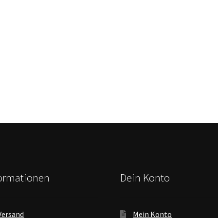
formationen
Dein Konto
Versand
Mein Konto