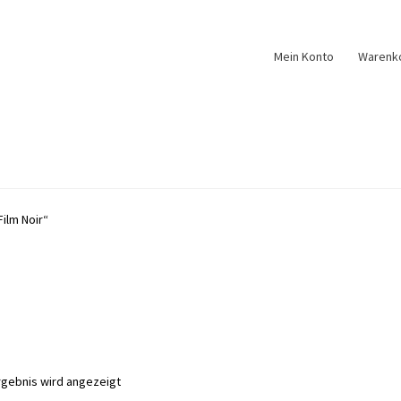
Mein Konto
Warenk
ilm Noir“
rgebnis wird angezeigt