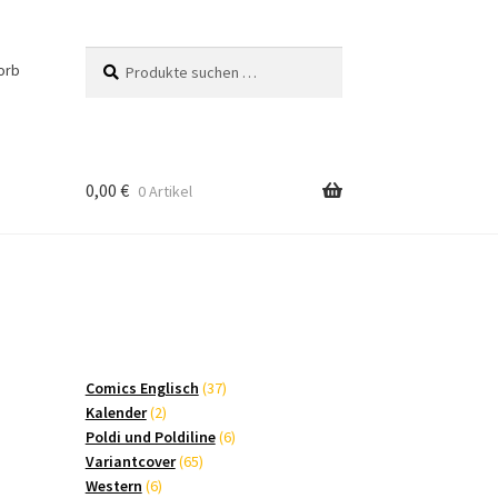
Suchen
Suchen
orb
nach:
0,00
€
0 Artikel
37
Comics Englisch
37
2
Produkte
Kalender
2
Produkte
6
Poldi und Poldiline
6
65
Produkte
Variantcover
65
6
Produkte
Western
6