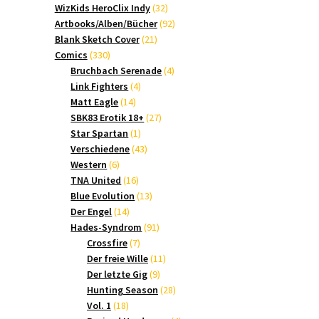
Produkte
32
WizKids HeroClix Indy
32
Produkte
92
Artbooks/Alben/Bücher
92
21
Produkte
Blank Sketch Cover
21
330
Produkte
Comics
330
Produkte
4
Bruchbach Serenade
4
4
Produkte
Link Fighters
4
14
Produkte
Matt Eagle
14
Produkte
27
SBK83 Erotik 18+
27
1
Produkte
Star Spartan
1
Produkt
43
Verschiedene
43
6
Produkte
Western
6
Produkte
16
TNA United
16
Produkte
13
Blue Evolution
13
14
Produkte
Der Engel
14
Produkte
91
Hades-Syndrom
91
7
Produkte
Crossfire
7
Produkte
11
Der freie Wille
11
9
Produkte
Der letzte Gig
9
Produkte
28
Hunting Season
28
18
Produkte
Vol. 1
18