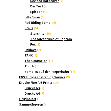
Produkte
4
Revised Hardcover
4
3
Produkte
Der Test
3
Produkte
11
Epitaph
11
13
Produkte
Lilly Swan
13
Produkte
6
Red Riding Zombi
6
61
Produkte
Sci-Fi
61
Produkte
29
Starchild
29
Produkte
The Adventures of Captain
3
Fox
3
Produkte
7
Enklave
7
5
Produkte
TANK
5
Produkte
11
The Counselor
11
26
Produkte
Touch
26
Produkte
12
Zombies auf der Reeperbahn
12
9
Produkte
EGS European Grading Service
9
14
Produkte
Drucke Fine Art Prints
14
3
Produkte
Drucke A3
3
Produkte
7
Drucke A4
7
13
Produkte
Originalart
13
Produkte
4
Sammelfiguren
4
Produkte