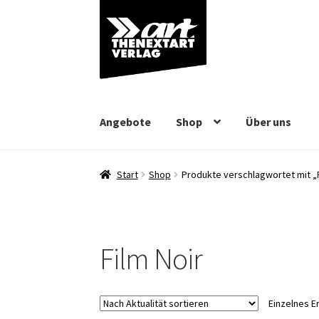
Zur
Zum
Navigation
Inhalt
springen
springen
Angebote
Shop
Über uns
Start
Shop
Produkte verschlagwortet mit „F
Film Noir
Einzelnes E