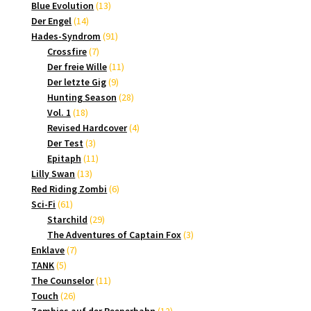
Produkte
13
Blue Evolution
13
14
Produkte
Der Engel
14
Produkte
91
Hades-Syndrom
91
7
Produkte
Crossfire
7
Produkte
11
Der freie Wille
11
9
Produkte
Der letzte Gig
9
Produkte
28
Hunting Season
28
18
Produkte
Vol. 1
18
Produkte
4
Revised Hardcover
4
3
Produkte
Der Test
3
Produkte
11
Epitaph
11
13
Produkte
Lilly Swan
13
Produkte
6
Red Riding Zombi
6
61
Produkte
Sci-Fi
61
Produkte
29
Starchild
29
Produkte
3
The Adventures of Captain Fox
3
7
Produkte
Enklave
7
5
Produkte
TANK
5
Produkte
11
The Counselor
11
26
Produkte
Touch
26
Produkte
12