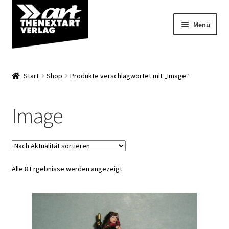
Zur
Zum
Menü
Navigation
Inhalt
springen
springen
Angebote
Start
Shop
Produkte verschlagwortet mit „Image“
Unterm
Shop
öffnen
Image
Über uns
Nach
Alle 8 Ergebnisse werden angezeigt
Aktualität
sortiert