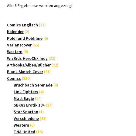
Nach
Alle 8 Ergebnisse werden angezeigt
Aktualität
sortiert
37
Comics Englisch
37
2
Produkte
Kalender
2
Produkte
6
Poldi und Poldiline
6
65
Produkte
Variantcover
65
6
Produkte
Western
6
Produkte
32
WizKids HeroClix Indy
32
Produkte
92
Artbooks/Alben/Bücher
92
21
Produkte
Blank Sketch Cover
21
330
Produkte
Comics
330
Produkte
4
Bruchbach Serenade
4
4
Produkte
Link Fighters
4
14
Produkte
Matt Eagle
14
Produkte
27
SBK83 Erotik 18+
27
1
Produkte
Star Spartan
1
Produkt
43
Verschiedene
43
6
Produkte
Western
6
Produkte
16
TNA United
16