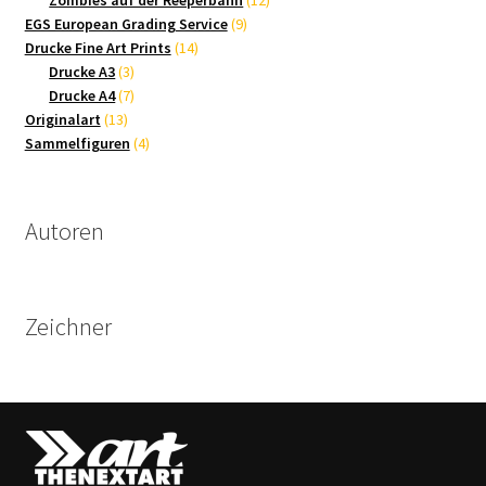
Zombies auf der Reeperbahn
12
9
Produkte
EGS European Grading Service
9
14
Produkte
Drucke Fine Art Prints
14
3
Produkte
Drucke A3
3
Produkte
7
Drucke A4
7
13
Produkte
Originalart
13
Produkte
4
Sammelfiguren
4
Produkte
Autoren
Zeichner