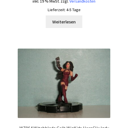
inkl. 19 % MwSt.
zzgl.
Versandkosten
Lieferzeit:
4-5 Tage
Weiterlesen
WZ064 Witchblade Gelb WizKids HeroClix Indy