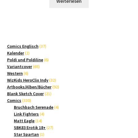
Weiterlesen
37
Comics Englisch
37
2
Produkte
Kalender
2
Produkte
6
Poldi und Poldiline
6
65
Produkte
Variantcover
65
6
Produkte
Western
6
Produkte
32
WizKids HeroClix Indy
32
Produkte
92
Artbooks/Alben/Bücher
92
21
Produkte
Blank Sketch Cover
21
330
Produkte
Comics
330
Produkte
4
Bruchbach Serenade
4
4
Produkte
Link Fighters
4
14
Produkte
Matt Eagle
14
Produkte
27
SBK83 Erotik 18+
27
1
Produkte
Star Spartan
1