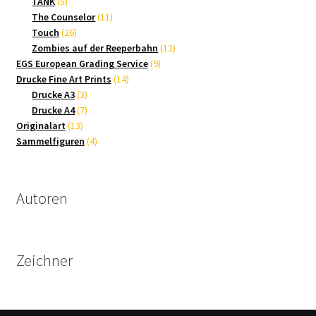
5
Produkte
TANK
5
Produkte
11
The Counselor
11
26
Produkte
Touch
26
Produkte
12
Zombies auf der Reeperbahn
12
9
Produkte
EGS European Grading Service
9
14
Produkte
Drucke Fine Art Prints
14
3
Produkte
Drucke A3
3
Produkte
7
Drucke A4
7
13
Produkte
Originalart
13
Produkte
4
Sammelfiguren
4
Produkte
Autoren
Zeichner