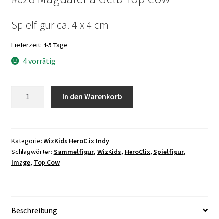
Spielfigur ca. 4 x 4 cm
Lieferzeit:
4-5 Tage
4 vorrätig
WZ028
In den Warenkorb
Magdalena
Gelb
WizKids
HeroClix
Kategorie:
WizKids HeroClix Indy
Schlagwörter:
Sammelfigur
,
WizKids
,
HeroClix
,
Spielfigur
,
Indy
Image
,
Top Cow
Menge
Beschreibung