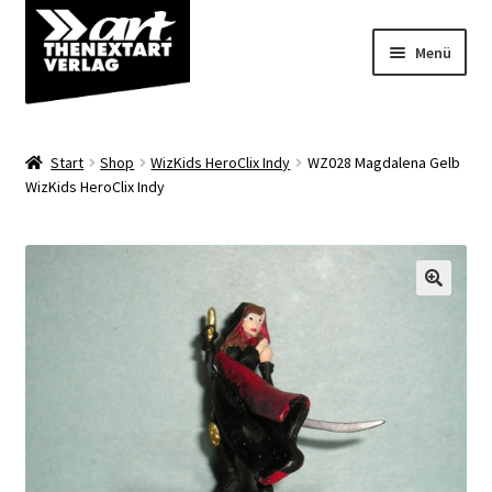
Zur
Zum
Menü
Navigation
Inhalt
springen
springen
Angebote
Start
Shop
WizKids HeroClix Indy
WZ028 Magdalena Gelb
Unterm
WizKids HeroClix Indy
Shop
öffnen
Über uns