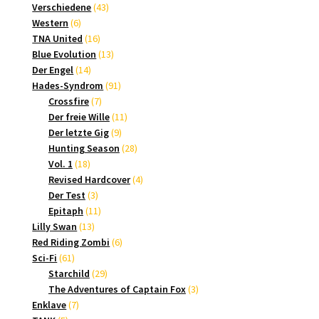
Produkt
43
Verschiedene
43
6
Produkte
Western
6
Produkte
16
TNA United
16
Produkte
13
Blue Evolution
13
14
Produkte
Der Engel
14
Produkte
91
Hades-Syndrom
91
7
Produkte
Crossfire
7
Produkte
11
Der freie Wille
11
9
Produkte
Der letzte Gig
9
Produkte
28
Hunting Season
28
18
Produkte
Vol. 1
18
Produkte
4
Revised Hardcover
4
3
Produkte
Der Test
3
Produkte
11
Epitaph
11
13
Produkte
Lilly Swan
13
Produkte
6
Red Riding Zombi
6
61
Produkte
Sci-Fi
61
Produkte
29
Starchild
29
Produkte
3
The Adventures of Captain Fox
3
7
Produkte
Enklave
7