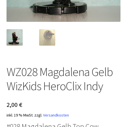
WZ028 Magdalena Gelb
WizKids HeroClix Indy
2,00
€
inkl. 19 % MwSt.
zzgl.
Versandkosten
#028 Magdalena Gelb Top Cow