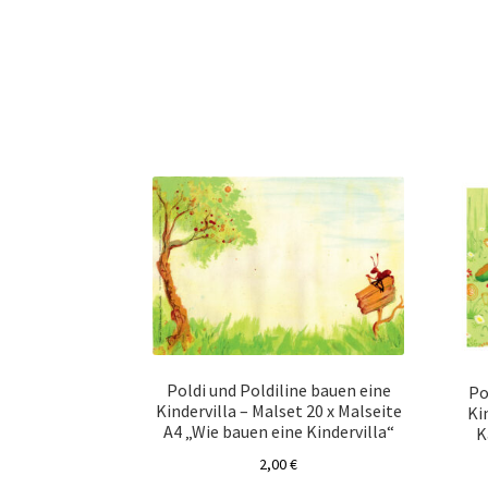
Poldi und Poldiline bauen eine
Po
Kindervilla – Malset 20 x Malseite
Ki
A4 „Wie bauen eine Kindervilla“
K
2,00
€