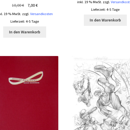
inkl. 19 % MwSt.
zzgl.
Versandkost
Ursprünglicher
Aktueller
10,00
€
7,00
€
Lieferzeit:
4-5 Tage
Preis
Preis
kl. 19 % MwSt.
zzgl.
Versandkosten
war:
ist:
In den Warenkorb
Lieferzeit:
4-5 Tage
10,00 €
7,00 €.
In den Warenkorb