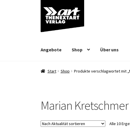
Zur
Zum
Navigation
Inhalt
springen
springen
Angebote
Shop
Über uns
Start
Shop
Produkte verschlagwortet mit „
Marian Kretschmer
Alle 10 Erg