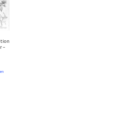
ution
r –
en