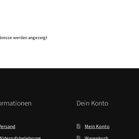
Nach
ebnisse werden angezeigt
Aktualität
sortiert
formationen
Dein Konto
Versand
Mein Konto
Widerrufsbelehrung
Warenkorb