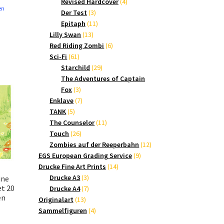
Produkte
4
Revised Hardcover
4
en
3
Produkte
Der Test
3
Produkte
11
Epitaph
11
13
Produkte
Lilly Swan
13
Produkte
6
Red Riding Zombi
6
61
Produkte
Sci-Fi
61
Produkte
29
Starchild
29
Produkte
The Adventures of Captain
3
Fox
3
Produkte
7
Enklave
7
5
Produkte
TANK
5
Produkte
11
The Counselor
11
26
Produkte
Touch
26
Produkte
12
Zombies auf der Reeperbahn
12
9
Produkte
EGS European Grading Service
9
14
Produkte
Drucke Fine Art Prints
14
3
Produkte
Drucke A3
3
ine
et 20
Produkte
7
Drucke A4
7
en
13
Produkte
Originalart
13
Produkte
4
Sammelfiguren
4
Produkte