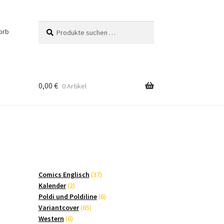
Suchen
Suchen
orb
nach:
0,00
€
0 Artikel
37
Comics Englisch
37
2
Produkte
Kalender
2
Produkte
6
Poldi und Poldiline
6
65
Produkte
Variantcover
65
6
Produkte
Western
6