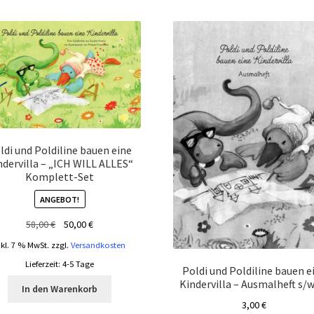
sortiert
ldi und Poldiline bauen eine
ndervilla – „ICH WILL ALLES“
Komplett-Set
ANGEBOT!
Ursprünglicher
Aktueller
58,00
€
50,00
€
Preis
Preis
nkl. 7 % MwSt.
zzgl.
Versandkosten
war:
ist:
Lieferzeit:
4-5 Tage
58,00 €
50,00 €.
Poldi und Poldiline bauen e
Kindervilla – Ausmalheft s/
In den Warenkorb
3,00
€