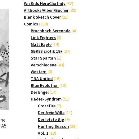
Produkte
32
WizKids HeroClix Indy
32
Produkte
92
Artbooks/Alben/Bücher
92
21
Produkte
Blank Sketch Cover
21
330
Produkte
Comics
330
Produkte
4
Bruchbach Serenade
4
4
Produkte
Link Fighters
4
14
Produkte
Matt Eagle
14
Produkte
27
SBK83 Erotik 18+
27
1
Produkte
Star Spartan
1
Produkt
43
Verschiedene
43
6
Produkte
Western
6
Produkte
16
TNA United
16
Produkte
13
Blue Evolution
13
14
Produkte
Der Engel
14
Produkte
91
Hades-Syndrom
91
7
Produkte
Crossfire
7
Produkte
11
Der freie Wille
11
9
Produkte
Der letzte Gig
9
ine
w A5
Produkte
28
Hunting Season
28
18
Produkte
Vol. 1
18