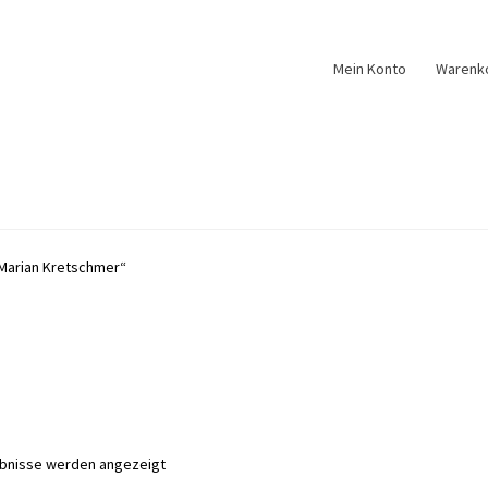
Mein Konto
Warenk
Marian Kretschmer“
Nach
ebnisse werden angezeigt
Aktualität