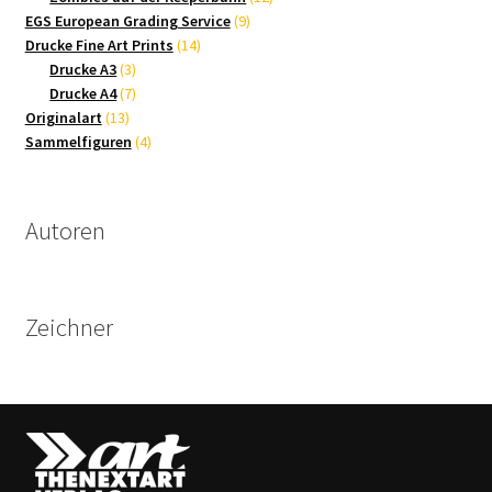
9
Produkte
EGS European Grading Service
9
14
Produkte
Drucke Fine Art Prints
14
3
Produkte
Drucke A3
3
Produkte
7
Drucke A4
7
13
Produkte
Originalart
13
Produkte
4
Sammelfiguren
4
Produkte
Autoren
Zeichner