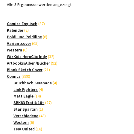
Nach
Alle 3 Ergebnisse werden angezeigt
Aktualität
sortiert
37
Comics Englisch
37
2
Produkte
Kalender
2
Produkte
6
Poldi und Poldiline
6
65
Produkte
Variantcover
65
6
Produkte
Western
6
Produkte
32
WizKids HeroClix Indy
32
Produkte
92
Artbooks/Alben/Bücher
92
21
Produkte
Blank Sketch Cover
21
330
Produkte
Comics
330
Produkte
4
Bruchbach Serenade
4
4
Produkte
Link Fighters
4
14
Produkte
Matt Eagle
14
Produkte
27
SBK83 Erotik 18+
27
1
Produkte
Star Spartan
1
Produkt
43
Verschiedene
43
6
Produkte
Western
6
Produkte
16
TNA United
16