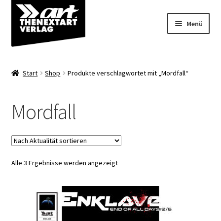
Zur
Zum
Menü
Navigation
Inhalt
springen
springen
Angebote
Start
Shop
Produkte verschlagwortet mit „Mordfall“
Unterm
Shop
öffnen
Mordfall
Über uns
Nach
Alle 3 Ergebnisse werden angezeigt
Aktualität
sortiert