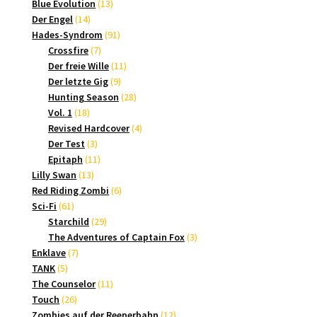
Produkte
13
Blue Evolution
13
14
Produkte
Der Engel
14
Produkte
91
Hades-Syndrom
91
7
Produkte
Crossfire
7
Produkte
11
Der freie Wille
11
9
Produkte
Der letzte Gig
9
Produkte
28
Hunting Season
28
18
Produkte
Vol. 1
18
Produkte
4
Revised Hardcover
4
3
Produkte
Der Test
3
Produkte
11
Epitaph
11
13
Produkte
Lilly Swan
13
Produkte
6
Red Riding Zombi
6
61
Produkte
Sci-Fi
61
Produkte
29
Starchild
29
Produkte
3
The Adventures of Captain Fox
3
7
Produkte
Enklave
7
5
Produkte
TANK
5
Produkte
11
The Counselor
11
26
Produkte
Touch
26
Produkte
12
Zombies auf der Reeperbahn
12