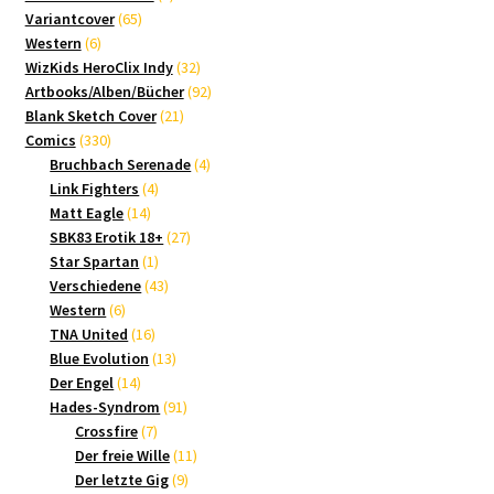
65
Produkte
Variantcover
65
6
Produkte
Western
6
Produkte
32
WizKids HeroClix Indy
32
Produkte
92
Artbooks/Alben/Bücher
92
21
Produkte
Blank Sketch Cover
21
330
Produkte
Comics
330
Produkte
4
Bruchbach Serenade
4
4
Produkte
Link Fighters
4
14
Produkte
Matt Eagle
14
Produkte
27
SBK83 Erotik 18+
27
1
Produkte
Star Spartan
1
Produkt
43
Verschiedene
43
6
Produkte
Western
6
Produkte
16
TNA United
16
Produkte
13
Blue Evolution
13
14
Produkte
Der Engel
14
Produkte
91
Hades-Syndrom
91
7
Produkte
Crossfire
7
Produkte
11
Der freie Wille
11
9
Produkte
Der letzte Gig
9