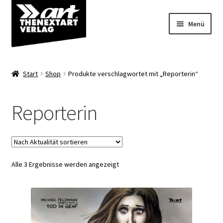
Zur
Zum
Menü
Navigation
Inhalt
springen
springen
Angebote
Start
Shop
Produkte verschlagwortet mit „Reporterin“
Unterm
Shop
öffnen
Reporterin
Über uns
Nach
Alle 3 Ergebnisse werden angezeigt
Aktualität
sortiert