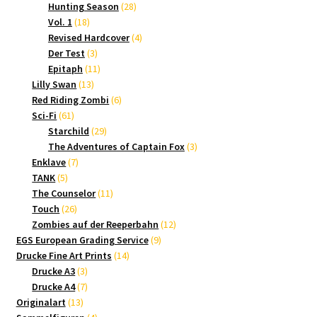
Produkte
28
Hunting Season
28
18
Produkte
Vol. 1
18
Produkte
4
Revised Hardcover
4
3
Produkte
Der Test
3
Produkte
11
Epitaph
11
13
Produkte
Lilly Swan
13
Produkte
6
Red Riding Zombi
6
61
Produkte
Sci-Fi
61
Produkte
29
Starchild
29
Produkte
3
The Adventures of Captain Fox
3
7
Produkte
Enklave
7
5
Produkte
TANK
5
Produkte
11
The Counselor
11
26
Produkte
Touch
26
Produkte
12
Zombies auf der Reeperbahn
12
9
Produkte
EGS European Grading Service
9
14
Produkte
Drucke Fine Art Prints
14
3
Produkte
Drucke A3
3
Produkte
7
Drucke A4
7
13
Produkte
Originalart
13