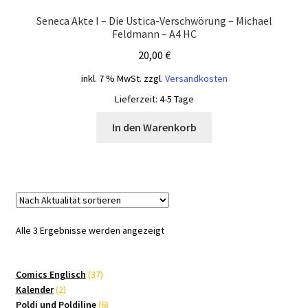
Seneca Akte I – Die Ustica-Verschwörung – Michael
Feldmann – A4 HC
20,00
€
inkl. 7 % MwSt.
zzgl.
Versandkosten
Lieferzeit:
4-5 Tage
In den Warenkorb
Nach
Alle 3 Ergebnisse werden angezeigt
Aktualität
sortiert
37
Comics Englisch
37
2
Produkte
Kalender
2
Produkte
6
Poldi und Poldiline
6