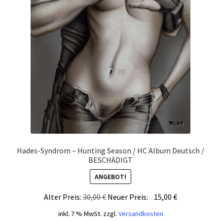
Hades-Syndrom – Hunting Season / HC Album Deutsch /
BESCHÄDIGT
ANGEBOT!
Ursprünglicher
Aktueller
Alter Preis:
30,00
€
Neuer Preis:
15,00
€
Preis
Preis
inkl. 7 % MwSt.
zzgl.
Versandkosten
war:
ist: