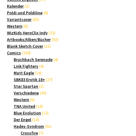
2
Produkte
Kalender
2
Produkte
6
Poldi und Poldiline
6
65
Produkte
Variantcover
65
6
Produkte
Western
6
Produkte
32
WizKids HeroClix Indy
32
Produkte
92
Artbooks/Alben/Bücher
92
21
Produkte
Blank Sketch Cover
21
330
Produkte
Comics
330
Produkte
4
Bruchbach Serenade
4
4
Produkte
Link Fighters
4
14
Produkte
Matt Eagle
14
Produkte
27
SBK83 Erotik 18+
27
1
Produkte
Star Spartan
1
Produkt
43
Verschiedene
43
6
Produkte
Western
6
Produkte
16
TNA United
16
Produkte
13
Blue Evolution
13
14
Produkte
Der Engel
14
Produkte
91
Hades-Syndrom
91
7
Produkte
Crossfire
7