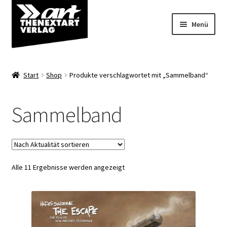
Zur
Zum
Menü
Navigation
Inhalt
springen
springen
Angebote
Start
Shop
Produkte verschlagwortet mit „Sammelband“
Unterm
Shop
öffnen
Sammelband
Über uns
Nach
Alle 11 Ergebnisse werden angezeigt
Aktualität
sortiert