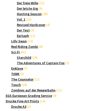
Produkte
11
Der freie Wille
11
9
Produkte
Der letzte Gig
9
Produkte
28
Hunting Season
28
18
Produkte
Vol. 1
18
Produkte
4
Revised Hardcover
4
3
Produkte
Der Test
3
Produkte
11
Epitaph
11
13
Produkte
Lilly Swan
13
Produkte
6
Red Riding Zombi
6
61
Produkte
Sci-Fi
61
Produkte
29
Starchild
29
Produkte
3
The Adventures of Captain Fox
3
7
Produkte
Enklave
7
5
Produkte
TANK
5
Produkte
11
The Counselor
11
26
Produkte
Touch
26
Produkte
12
Zombies auf der Reeperbahn
12
9
Produkte
EGS European Grading Service
9
14
Produkte
Drucke Fine Art Prints
14
3
Produkte
Drucke A3
3