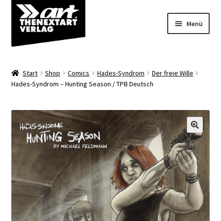
Zur
Zum
Menü
Navigation
Inhalt
springen
springen
Angebote
Start
Shop
Comics
Hades-Syndrom
Der freie Wille
Unterm
Hades-Syndrom – Hunting Season / TPB Deutsch
Shop
öffnen
Über uns