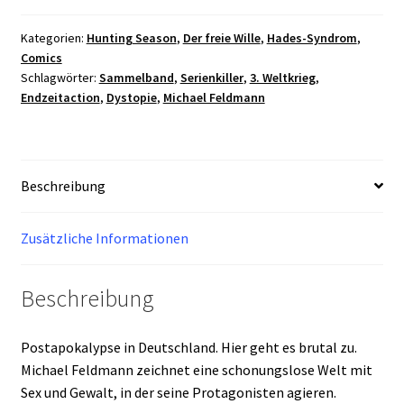
Hunting
Season
Kategorien:
Hunting Season
,
Der freie Wille
,
Hades-Syndrom
,
Comics
/
Schlagwörter:
Sammelband
,
Serienkiller
,
3. Weltkrieg
,
TPB
Endzeitaction
,
Dystopie
,
Michael Feldmann
Deutsch
Menge
Beschreibung
Zusätzliche Informationen
Beschreibung
Postapokalypse in Deutschland. Hier geht es brutal zu.
Michael Feldmann zeichnet eine schonungslose Welt mit
Sex und Gewalt, in der seine Protagonisten agieren.