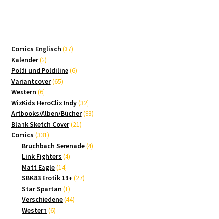
37
Comics Englisch
37
2
Produkte
Kalender
2
Produkte
6
Poldi und Poldiline
6
65
Produkte
Variantcover
65
6
Produkte
Western
6
Produkte
32
WizKids HeroClix Indy
32
Produkte
93
Artbooks/Alben/Bücher
93
21
Produkte
Blank Sketch Cover
21
331
Produkte
Comics
331
Produkte
4
Bruchbach Serenade
4
4
Produkte
Link Fighters
4
14
Produkte
Matt Eagle
14
Produkte
27
SBK83 Erotik 18+
27
1
Produkte
Star Spartan
1
Produkt
44
Verschiedene
44
6
Produkte
Western
6