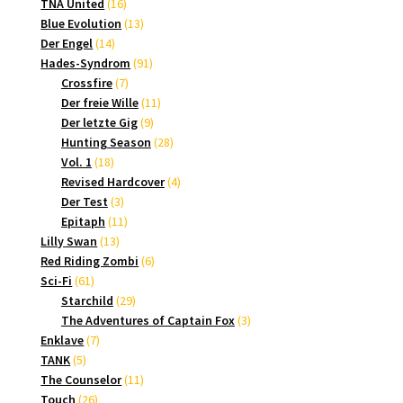
Produkte
16
TNA United
16
Produkte
13
Blue Evolution
13
14
Produkte
Der Engel
14
Produkte
91
Hades-Syndrom
91
7
Produkte
Crossfire
7
Produkte
11
Der freie Wille
11
9
Produkte
Der letzte Gig
9
Produkte
28
Hunting Season
28
18
Produkte
Vol. 1
18
Produkte
4
Revised Hardcover
4
3
Produkte
Der Test
3
Produkte
11
Epitaph
11
13
Produkte
Lilly Swan
13
Produkte
6
Red Riding Zombi
6
61
Produkte
Sci-Fi
61
Produkte
29
Starchild
29
Produkte
3
The Adventures of Captain Fox
3
7
Produkte
Enklave
7
5
Produkte
TANK
5
Produkte
11
The Counselor
11
26
Produkte
Touch
26