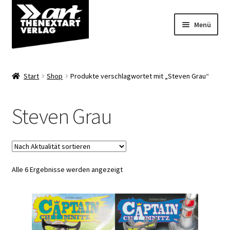
Zur
Zum
Menü
Navigation
Inhalt
springen
springen
Angebote
Start
Shop
Produkte verschlagwortet mit „Steven Grau“
Unterm
Shop
öffnen
Steven Grau
Über uns
Nach
Alle 6 Ergebnisse werden angezeigt
Aktualität
sortiert