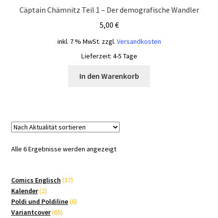
Cäptain Chämnitz Teil 1 – Der demografische Wandler
5,00
€
inkl. 7 % MwSt.
zzgl.
Versandkosten
Lieferzeit:
4-5 Tage
In den Warenkorb
Nach
Alle 6 Ergebnisse werden angezeigt
Aktualität
sortiert
37
Comics Englisch
37
2
Produkte
Kalender
2
Produkte
6
Poldi und Poldiline
6
65
Produkte
Variantcover
65