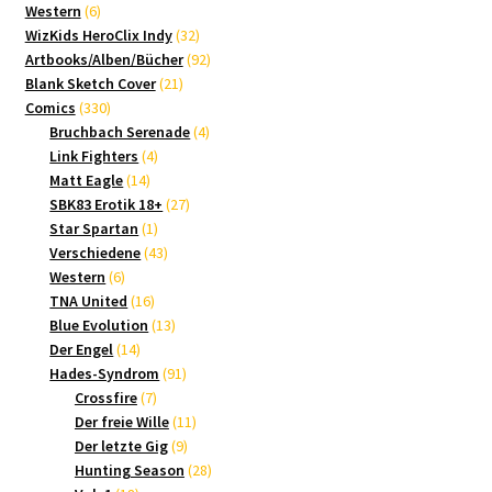
6
Produkte
Western
6
Produkte
32
WizKids HeroClix Indy
32
Produkte
92
Artbooks/Alben/Bücher
92
21
Produkte
Blank Sketch Cover
21
330
Produkte
Comics
330
Produkte
4
Bruchbach Serenade
4
4
Produkte
Link Fighters
4
14
Produkte
Matt Eagle
14
Produkte
27
SBK83 Erotik 18+
27
1
Produkte
Star Spartan
1
Produkt
43
Verschiedene
43
6
Produkte
Western
6
Produkte
16
TNA United
16
Produkte
13
Blue Evolution
13
14
Produkte
Der Engel
14
Produkte
91
Hades-Syndrom
91
7
Produkte
Crossfire
7
Produkte
11
Der freie Wille
11
9
Produkte
Der letzte Gig
9
Produkte
28
Hunting Season
28