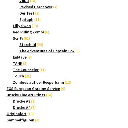
18
Produkte
Vol. 1
18
Produkte
4
Revised Hardcover
4
3
Produkte
Der Test
3
Produkte
11
Epitaph
11
13
Produkte
Lilly Swan
13
Produkte
6
Red Riding Zombi
6
61
Produkte
Sci-Fi
61
Produkte
29
Starchild
29
Produkte
3
The Adventures of Captain Fox
3
7
Produkte
Enklave
7
5
Produkte
TANK
5
Produkte
11
The Counselor
11
26
Produkte
Touch
26
Produkte
12
Zombies auf der Reeperbahn
12
9
Produkte
EGS European Grading Service
9
14
Produkte
Drucke Fine Art Prints
14
3
Produkte
Drucke A3
3
Produkte
7
Drucke A4
7
13
Produkte
Originalart
13
Produkte
4
Sammelfiguren
4
Produkte