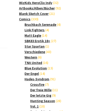
Produkte
32
WizKids HeroClix Indy
32
Produkte
92
Artbooks/Alben/Bücher
92
21
Produkte
Blank Sketch Cover
21
330
Produkte
Comics
330
Produkte
4
Bruchbach Serenade
4
4
Produkte
Link Fighters
4
14
Produkte
Matt Eagle
14
Produkte
27
SBK83 Erotik 18+
27
1
Produkte
Star Spartan
1
Produkt
43
Verschiedene
43
6
Produkte
Western
6
Produkte
16
TNA United
16
Produkte
13
Blue Evolution
13
14
Produkte
Der Engel
14
Produkte
91
Hades-Syndrom
91
7
Produkte
Crossfire
7
Produkte
11
Der freie Wille
11
9
Produkte
Der letzte Gig
9
Produkte
28
Hunting Season
28
18
Produkte
Vol. 1
18