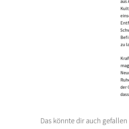
aus 
Kult
eins
Entf
Schw
Befi
zu l
Kraf
magi
Neum
Ruhe
der 
dass
Das könnte dir auch gefalle