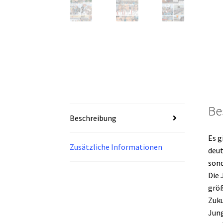
Be
Beschreibung
Es g
Zusätzliche Informationen
deut
sond
Die 
größ
Zuku
Jung