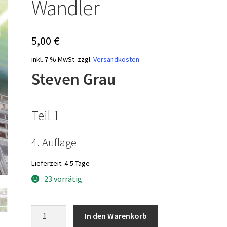
Wandler
5,00
€
inkl. 7 % MwSt.
zzgl.
Versandkosten
Steven Grau
Teil 1
4. Auflage
Lieferzeit:
4-5 Tage
23 vorrätig
Cäptain
In den Warenkorb
Chämnitz