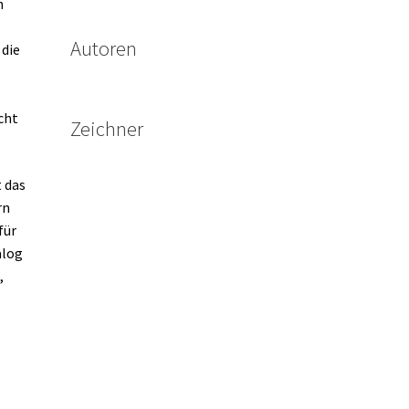
h
Autoren
 die
cht
Zeichner
t das
rn
für
alog
,