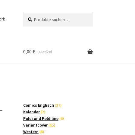
Suchen
Suchen
orb
nach:
0,00
€
0 Artikel
–
37
Comics Englisch
37
2
Produkte
Kalender
2
Produkte
6
Poldi und Poldiline
6
65
Produkte
Variantcover
65
6
Produkte
Western
6