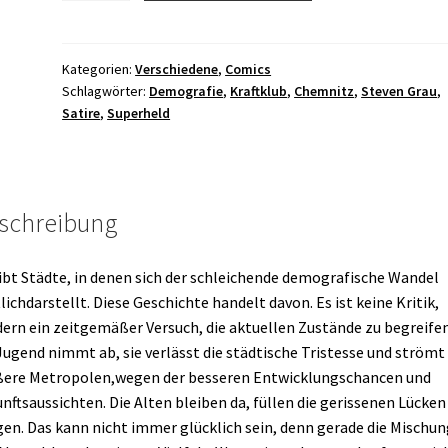
Teil
1
-
Kategorien:
Verschiedene
,
Comics
Schlagwörter:
Demografie
,
Kraftklub
,
Chemnitz
,
Steven Grau
,
Der
Satire
,
Superheld
demografische
Wandler
Menge
schreibung
ibt Städte, in denen sich der schleichende demografische Wandel
lichdarstellt. Diese Geschichte handelt davon. Es ist keine Kritik,
ern ein zeitgemäßer Versuch, die aktuellen Zustände zu begreifen
Jugend nimmt ab, sie verlässt die städtische Tristesse und strömt 
ere Metropolen,wegen der besseren Entwicklungschancen und
nftsaussichten. Die Alten bleiben da, füllen die gerissenen Lücken
en. Das kann nicht immer glücklich sein, denn gerade die Mischun