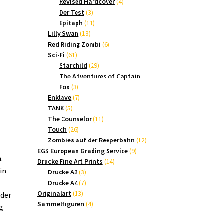
Produkte
4
Revised Hardcover
4
3
Produkte
Der Test
3
Produkte
11
Epitaph
11
13
Produkte
Lilly Swan
13
Produkte
6
Red Riding Zombi
6
61
Produkte
Sci-Fi
61
Produkte
29
Starchild
29
Produkte
The Adventures of Captain
3
Fox
3
Produkte
7
Enklave
7
5
Produkte
TANK
5
Produkte
11
The Counselor
11
26
Produkte
Touch
26
Produkte
12
Zombies auf der Reeperbahn
12
9
Produkte
EGS European Grading Service
9
.
14
Produkte
Drucke Fine Art Prints
14
in
3
Produkte
Drucke A3
3
Produkte
7
Drucke A4
7
13
Produkte
Originalart
13
 der
Produkte
4
Sammelfiguren
4
g
Produkte