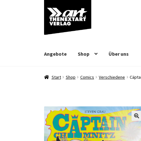
Zur
Zum
Navigation
Inhalt
springen
springen
Angebote
Shop
Über uns
Start
Shop
Comics
Verschiedene
Cäpta