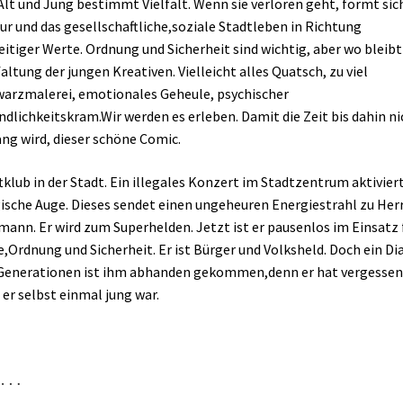
Alt und Jung bestimmt Vielfalt. Wenn sie verloren geht, formt sic
ur und das gesellschaftliche,soziale Stadtleben in Richtung
eitiger Werte. Ordnung und Sicherheit sind wichtig, aber wo bleibt
altung der jungen Kreativen. Vielleicht alles Quatsch, zu viel
arzmalerei, emotionales Geheule, psychischer
ndlichkeitskram.Wir werden es erleben. Damit die Zeit bis dahin ni
ang wird, dieser schöne Comic.
tklub in der Stadt. Ein illegales Konzert im Stadtzentrum aktivier
sche Auge. Dieses sendet einen ungeheuren Energiestrahl zu Her
ann. Er wird zum Superhelden. Jetzt ist er pausenlos im Einsatz 
,Ordnung und Sicherheit. Er ist Bürger und Volksheld. Doch ein Di
Generationen ist ihm abhanden gekommen,denn er hat vergessen
 er selbst einmal jung war.
n …