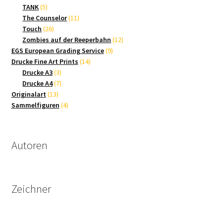
5
Produkte
TANK
5
Produkte
11
The Counselor
11
26
Produkte
Touch
26
Produkte
12
Zombies auf der Reeperbahn
12
9
Produkte
EGS European Grading Service
9
14
Produkte
Drucke Fine Art Prints
14
3
Produkte
Drucke A3
3
Produkte
7
Drucke A4
7
13
Produkte
Originalart
13
Produkte
4
Sammelfiguren
4
Produkte
Autoren
Zeichner