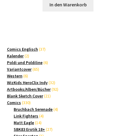
In den Warenkorb
37
Comics Englisch
37
2
Produkte
Kalender
2
Produkte
6
Poldi und Poldiline
6
65
Produkte
Variantcover
65
6
Produkte
Western
6
Produkte
32
WizKids HeroClix Indy
32
Produkte
92
Artbooks/Alben/Bücher
92
21
Produkte
Blank Sketch Cover
21
330
Produkte
Comics
330
Produkte
4
Bruchbach Serenade
4
4
Produkte
Link Fighters
4
14
Produkte
Matt Eagle
14
Produkte
27
SBK83 Erotik 18+
27
1
Produkte