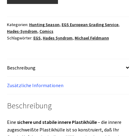
Syndrom
-
Hunting
Season
Kategorien:
Hunting Season
,
EGS European Grading Service
,
Hades-Syndrom
,
Comics
I
Schlagwörter:
EGS
,
Hades Syndrom
,
Michael Feldmann
Teil
1
Dodo
Nice
Beschreibung
Variant
24/50
EGS
Zusätzliche Informationen
1858
Grading
Beschreibung
9.8
Menge
Eine
sichere und stabile innere Plastikhülle
– die innere
zugeschweißte Plastikhülle ist so konstruiert, daß Ihr