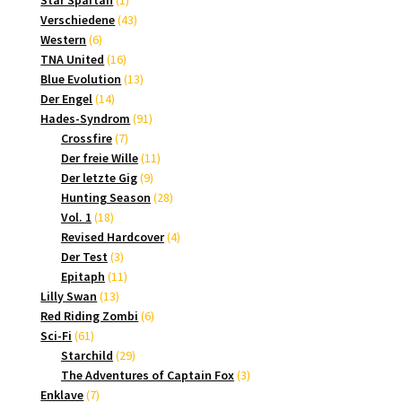
Star Spartan
1
Produkt
43
Verschiedene
43
6
Produkte
Western
6
Produkte
16
TNA United
16
Produkte
13
Blue Evolution
13
14
Produkte
Der Engel
14
Produkte
91
Hades-Syndrom
91
7
Produkte
Crossfire
7
Produkte
11
Der freie Wille
11
9
Produkte
Der letzte Gig
9
Produkte
28
Hunting Season
28
18
Produkte
Vol. 1
18
Produkte
4
Revised Hardcover
4
3
Produkte
Der Test
3
Produkte
11
Epitaph
11
13
Produkte
Lilly Swan
13
Produkte
6
Red Riding Zombi
6
61
Produkte
Sci-Fi
61
Produkte
29
Starchild
29
Produkte
3
The Adventures of Captain Fox
3
7
Produkte
Enklave
7