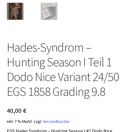
Hades-Syndrom –
Hunting Season I Teil 1
Dodo Nice Variant 24/50
EGS 1858 Grading 9.8
40,00
€
inkl. 7 % MwSt.
zzgl.
Versandkosten
EGS Hades Syndrom – Hunting Season I #1 Dodo Nice