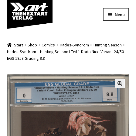
Zur
Zum
Menü
Navigation
Inhalt
springen
springen
Angebote
Start
Shop
Comics
Hades-Syndrom
Hunting Season
Unterm
Hades-Syndrom – Hunting Season I Teil 1 Dodo Nice Variant 24/50
Shop
EGS 1858 Grading 9.8
öffnen
Über uns