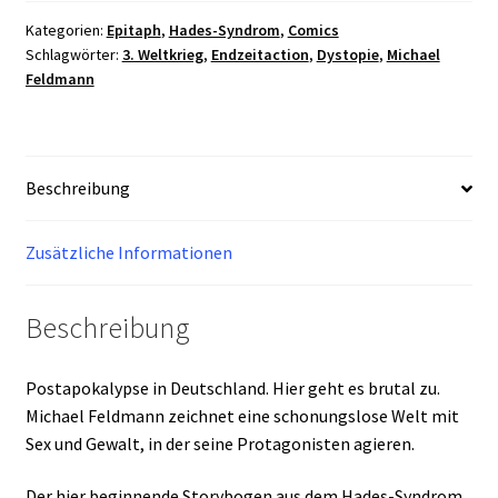
Epitaph
1
Kategorien:
Epitaph
,
Hades-Syndrom
,
Comics
Schlagwörter:
3. Weltkrieg
,
Endzeitaction
,
Dystopie
,
Michael
Menge
Feldmann
Beschreibung
Zusätzliche Informationen
Beschreibung
Postapokalypse in Deutschland. Hier geht es brutal zu.
Michael Feldmann zeichnet eine schonungslose Welt mit
Sex und Gewalt, in der seine Protagonisten agieren.
Der hier beginnende Storybogen aus dem Hades-Syndrom