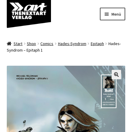
Zur
Zum
Menü
Navigation
Inhalt
springen
springen
Angebote
Start
Shop
Comics
Hades-Syndrom
Epitaph
Hades-
Unterm
Syndrom – Epitaph 1
Shop
öffnen
Über uns