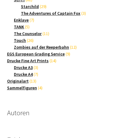
Produkte
29
Starchild
29
Produkte
3
The Adventures of Captain Fox
3
7
Produkte
Enklave
7
5
Produkte
TANK
5
Produkte
11
The Counselor
11
26
Produkte
Touch
26
Produkte
12
Zombies auf der Reeperbahn
12
9
Produkte
EGS European Grading Service
9
14
Produkte
Drucke Fine Art Prints
14
3
Produkte
Drucke A3
3
Produkte
7
Drucke A4
7
13
Produkte
Originalart
13
Produkte
4
Sammelfiguren
4
Produkte
Autoren