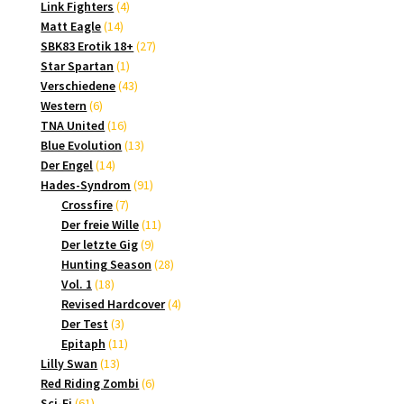
4
Produkte
Link Fighters
4
14
Produkte
Matt Eagle
14
Produkte
27
SBK83 Erotik 18+
27
1
Produkte
Star Spartan
1
Produkt
43
Verschiedene
43
6
Produkte
Western
6
Produkte
16
TNA United
16
Produkte
13
Blue Evolution
13
14
Produkte
Der Engel
14
Produkte
91
Hades-Syndrom
91
7
Produkte
Crossfire
7
Produkte
11
Der freie Wille
11
9
Produkte
Der letzte Gig
9
Produkte
28
Hunting Season
28
18
Produkte
Vol. 1
18
Produkte
4
Revised Hardcover
4
3
Produkte
Der Test
3
Produkte
11
Epitaph
11
13
Produkte
Lilly Swan
13
Produkte
6
Red Riding Zombi
6
61
Produkte
Sci-Fi
61