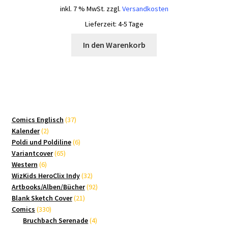
inkl. 7 % MwSt.
zzgl.
Versandkosten
Lieferzeit:
4-5 Tage
In den Warenkorb
37
Comics Englisch
37
2
Produkte
Kalender
2
Produkte
6
Poldi und Poldiline
6
65
Produkte
Variantcover
65
6
Produkte
Western
6
Produkte
32
WizKids HeroClix Indy
32
Produkte
92
Artbooks/Alben/Bücher
92
21
Produkte
Blank Sketch Cover
21
330
Produkte
Comics
330
Produkte
4
Bruchbach Serenade
4