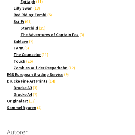
Produkte
11
Epitaph
11
13
Produkte
Lilly Swan
13
Produkte
6
Red Riding Zombi
6
61
Produkte
Sci-Fi
61
Produkte
29
Starchild
29
Produkte
3
The Adventures of Captain Fox
3
7
Produkte
Enklave
7
5
Produkte
TANK
5
Produkte
11
The Counselor
11
26
Produkte
Touch
26
Produkte
12
Zombies auf der Reeperbahn
12
9
Produkte
EGS European Grading Service
9
14
Produkte
Drucke Fine Art Prints
14
3
Produkte
Drucke A3
3
Produkte
7
Drucke A4
7
13
Produkte
Originalart
13
Produkte
4
Sammelfiguren
4
Produkte
Autoren