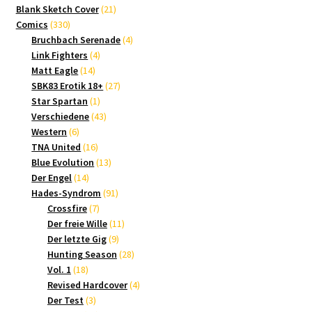
21
Produkte
Blank Sketch Cover
21
330
Produkte
Comics
330
Produkte
4
Bruchbach Serenade
4
4
Produkte
Link Fighters
4
14
Produkte
Matt Eagle
14
Produkte
27
SBK83 Erotik 18+
27
1
Produkte
Star Spartan
1
Produkt
43
Verschiedene
43
6
Produkte
Western
6
Produkte
16
TNA United
16
Produkte
13
Blue Evolution
13
14
Produkte
Der Engel
14
Produkte
91
Hades-Syndrom
91
7
Produkte
Crossfire
7
Produkte
11
Der freie Wille
11
9
Produkte
Der letzte Gig
9
Produkte
28
Hunting Season
28
18
Produkte
Vol. 1
18
Produkte
4
Revised Hardcover
4
3
Produkte
Der Test
3