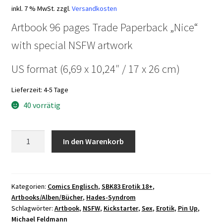
inkl. 7 % MwSt.
zzgl.
Versandkosten
Artbook 96 pages Trade Paperback „Nice“
with special NSFW artwork
US format (6,69 x 10,24″ / 17 x 26 cm)
Lieferzeit:
4-5 Tage
40 vorrätig
Pin
In den Warenkorb
Ups
3
by
Michael
Kategorien:
Comics Englisch
,
SBK83 Erotik 18+
,
Artbooks/Alben/Bücher
,
Hades-Syndrom
Feldmann
Schlagwörter:
Artbook
,
NSFW
,
Kickstarter
,
Sex
,
Erotik
,
Pin Up
,
TPB
Michael Feldmann