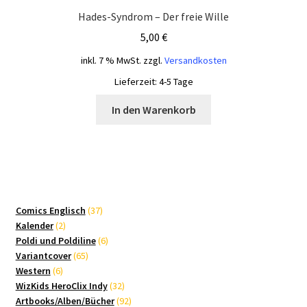
Hades-Syndrom – Der freie Wille
5,00
€
inkl. 7 % MwSt.
zzgl.
Versandkosten
Lieferzeit:
4-5 Tage
In den Warenkorb
37
Comics Englisch
37
2
Produkte
Kalender
2
Produkte
6
Poldi und Poldiline
6
65
Produkte
Variantcover
65
6
Produkte
Western
6
Produkte
32
WizKids HeroClix Indy
32
Produkte
92
Artbooks/Alben/Bücher
92