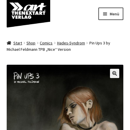
Zur
Zum
Menü
Navigation
Inhalt
springen
springen
Angebote
Start
Shop
Comics
Hades-Syndrom
Pin Ups 3 by
Unterm
Michael Feldmann TPB „Nice“ Version
Shop
öffnen
Über uns