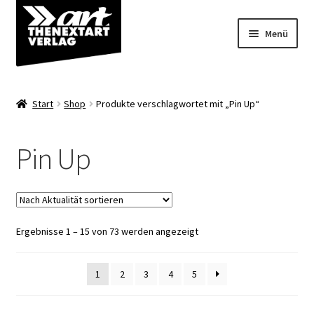
Zur
Zum
Menü
Navigation
Inhalt
springen
springen
Angebote
Start
Shop
Produkte verschlagwortet mit „Pin Up“
Unterm
Shop
öffnen
Pin Up
Über uns
Nach
Ergebnisse 1 – 15 von 73 werden angezeigt
Aktualität
sortiert
1
2
3
4
5