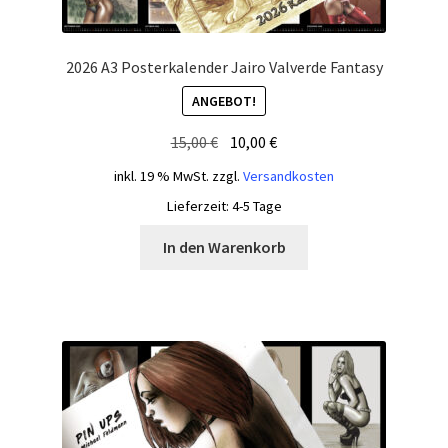
2026 A3 Posterkalender Jairo Valverde Fantasy
ANGEBOT!
Ursprünglicher
Aktueller
15,00
€
10,00
€
Preis
Preis
inkl. 19 % MwSt.
zzgl.
Versandkosten
war:
ist:
Lieferzeit:
4-5 Tage
15,00 €
10,00 €.
In den Warenkorb