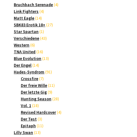
Produkte
4
Bruchbach Serenade
4
4
Produkte
Link Fighters
4
14
Produkte
Matt Eagle
14
Produkte
27
SBK83 Erotik 18+
27
1
Produkte
Star Spartan
1
Produkt
43
Verschiedene
43
6
Produkte
Western
6
Produkte
16
TNA United
16
Produkte
13
Blue Evolution
13
14
Produkte
Der Engel
14
Produkte
91
Hades-Syndrom
91
7
Produkte
Crossfire
7
Produkte
11
Der freie Wille
11
9
Produkte
Der letzte Gig
9
Produkte
28
Hunting Season
28
18
Produkte
Vol. 1
18
Produkte
4
Revised Hardcover
4
3
Produkte
Der Test
3
Produkte
11
Epitaph
11
13
Produkte
Lilly Swan
13