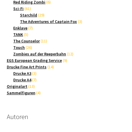
Produkte
6
Red Riding Zombi
6
61
Produkte
Sci-Fi
61
Produkte
29
Starchild
29
Produkte
3
The Adventures of Captain Fox
3
7
Produkte
Enklave
7
5
Produkte
TANK
5
Produkte
11
The Counselor
11
26
Produkte
Touch
26
Produkte
12
Zombies auf der Reeperbahn
12
9
Produkte
EGS European Grading Service
9
14
Produkte
Drucke Fine Art Prints
14
3
Produkte
Drucke A3
3
Produkte
7
Drucke A4
7
13
Produkte
Originalart
13
Produkte
4
Sammelfiguren
4
Produkte
Autoren