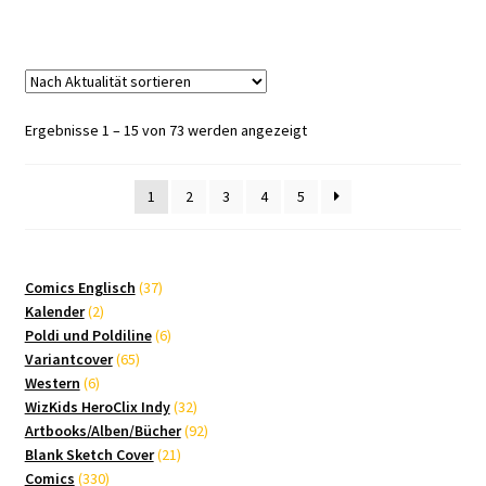
Nach
Ergebnisse 1 – 15 von 73 werden angezeigt
Aktualität
sortiert
1
2
3
4
5
37
Comics Englisch
37
2
Produkte
Kalender
2
Produkte
6
Poldi und Poldiline
6
65
Produkte
Variantcover
65
6
Produkte
Western
6
Produkte
32
WizKids HeroClix Indy
32
Produkte
92
Artbooks/Alben/Bücher
92
21
Produkte
Blank Sketch Cover
21
330
Produkte
Comics
330