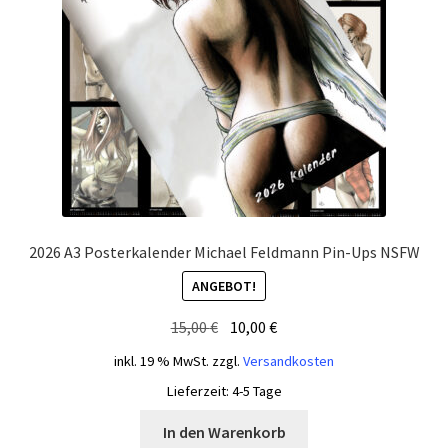
2026 A3 Posterkalender Michael Feldmann Pin-Ups NSFW
ANGEBOT!
Ursprünglicher
Aktueller
15,00
€
10,00
€
Preis
Preis
inkl. 19 % MwSt.
zzgl.
Versandkosten
war:
ist:
Lieferzeit:
4-5 Tage
15,00 €
10,00 €.
In den Warenkorb