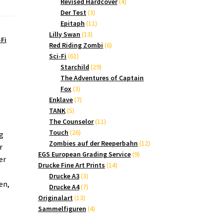
Produkte
4
Revised Hardcover
4
3
Produkte
Der Test
3
Produkte
11
Epitaph
11
13
Produkte
Lilly Swan
13
-Fi
Produkte
6
Red Riding Zombi
6
61
Produkte
Sci-Fi
61
Produkte
29
Starchild
29
Produkte
The Adventures of Captain
3
Fox
3
Produkte
7
Enklave
7
5
Produkte
TANK
5
Produkte
11
The Counselor
11
26
Produkte
Touch
26
g
Produkte
12
Zombies auf der Reeperbahn
12
r
9
Produkte
EGS European Grading Service
9
er
14
Produkte
Drucke Fine Art Prints
14
3
Produkte
Drucke A3
3
en,
Produkte
7
Drucke A4
7
13
Produkte
Originalart
13
Produkte
4
Sammelfiguren
4
Produkte