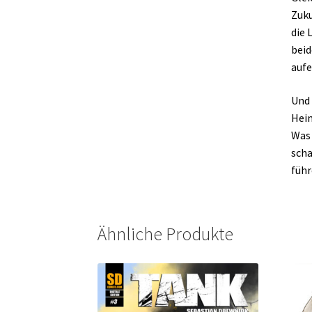
Zuku
die 
beid
aufe
Und 
Heim
Was 
scha
führ
Ähnliche Produkte