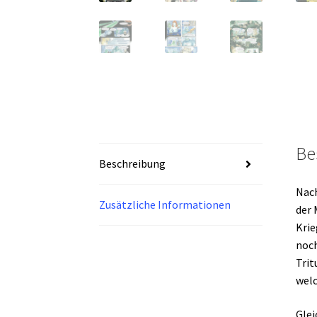
Be
Beschreibung
Nach
Zusätzliche Informationen
der 
Krie
noch
Trit
welc
Glei