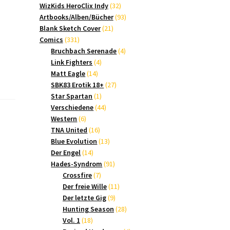
Produkte
32
WizKids HeroClix Indy
32
Produkte
93
Artbooks/Alben/Bücher
93
21
Produkte
Blank Sketch Cover
21
331
Produkte
Comics
331
Produkte
4
Bruchbach Serenade
4
4
Produkte
Link Fighters
4
14
Produkte
Matt Eagle
14
Produkte
27
SBK83 Erotik 18+
27
1
Produkte
Star Spartan
1
Produkt
44
Verschiedene
44
6
Produkte
Western
6
Produkte
16
TNA United
16
Produkte
13
Blue Evolution
13
14
Produkte
Der Engel
14
Produkte
91
Hades-Syndrom
91
7
Produkte
Crossfire
7
Produkte
11
Der freie Wille
11
9
Produkte
Der letzte Gig
9
Produkte
28
Hunting Season
28
18
Produkte
Vol. 1
18