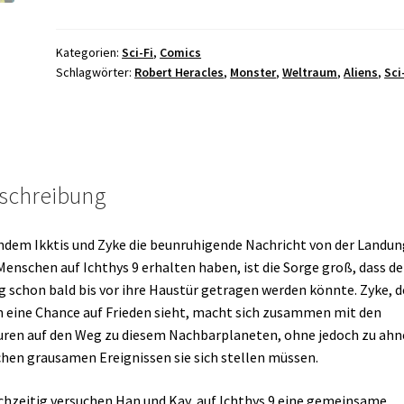
2
-
Wenn
Kategorien:
Sci-Fi
,
Comics
Schlagwörter:
Robert Heracles
,
Monster
,
Weltraum
,
Aliens
,
Sci
Flüsse
versiegen
und
Wolken
verbrennen
Menge
schreibung
dem Ikktis und Zyke die beunruhigende Nachricht von der Landun
Menschen auf Ichthys 9 erhalten haben, ist die Sorge groß, dass de
g schon bald bis vor ihre Haustür getragen werden könnte. Zyke, d
 eine Chance auf Frieden sieht, macht sich zusammen mit den
uren auf den Weg zu diesem Nachbarplaneten, ohne jedoch zu ahn
hen grausamen Ereignissen sie sich stellen müssen.
chzeitig versuchen Han und Kay, auf Ichthys 9 eine gemeinsame