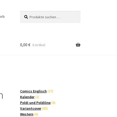
Suchen
Suchen
orb
nach:
0,00
€
0 Artikel
n
37
Comics Englisch
37
2
Produkte
Kalender
2
Produkte
6
Poldi und Poldiline
6
65
Produkte
Variantcover
65
6
Produkte
Western
6