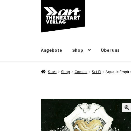
Zur
Zum
Navigation
Inhalt
springen
springen
Angebote
Shop
Über uns
Start
Shop
Comics
Sci-Fi
Aquatic Empir