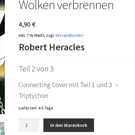
Wolken verbrennen
4,90
€
inkl. 7 % MwSt.
zzgl.
Versandkosten
Robert Heracles
Teil 2 von 3
Connecting Cover mit Teil 1 und 3 –
Triptychon
Lieferzeit:
4-5 Tage
Aquatic
In den Warenkorb
Empire