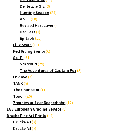
9
Produkte
Der letzte Gig
9
Produkte
28
Hunting Season
28
18
Produkte
Vol. 1
18
Produkte
4
Revised Hardcover
4
3
Produkte
Der Test
3
Produkte
11
Epitaph
11
13
Produkte
Lilly Swan
13
Produkte
6
Red Riding Zombi
6
61
Produkte
Sci-Fi
61
Produkte
29
Starchild
29
Produkte
3
The Adventures of Captain Fox
3
7
Produkte
Enklave
7
5
Produkte
TANK
5
Produkte
11
The Counselor
11
26
Produkte
Touch
26
Produkte
12
Zombies auf der Reeperbahn
12
9
Produkte
EGS European Grading Service
9
14
Produkte
Drucke Fine Art Prints
14
3
Produkte
Drucke A3
3
Produkte
7
Drucke A4
7