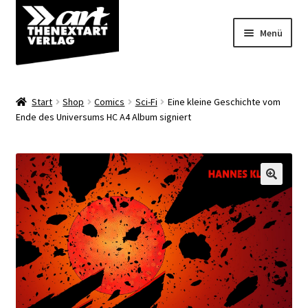
Zur
Zum
Menü
Navigation
Inhalt
springen
springen
Angebote
Start
Shop
Comics
Sci-Fi
Eine kleine Geschichte vom
Unterm
Ende des Universums HC A4 Album signiert
Shop
öffnen
Über uns