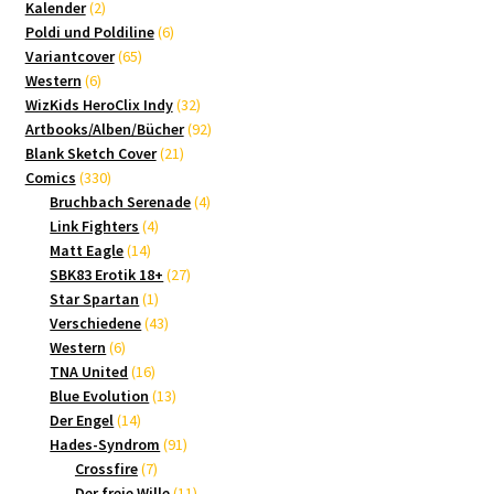
2
Produkte
Kalender
2
Produkte
6
Poldi und Poldiline
6
65
Produkte
Variantcover
65
6
Produkte
Western
6
Produkte
32
WizKids HeroClix Indy
32
Produkte
92
Artbooks/Alben/Bücher
92
21
Produkte
Blank Sketch Cover
21
330
Produkte
Comics
330
Produkte
4
Bruchbach Serenade
4
4
Produkte
Link Fighters
4
14
Produkte
Matt Eagle
14
Produkte
27
SBK83 Erotik 18+
27
1
Produkte
Star Spartan
1
Produkt
43
Verschiedene
43
6
Produkte
Western
6
Produkte
16
TNA United
16
Produkte
13
Blue Evolution
13
14
Produkte
Der Engel
14
Produkte
91
Hades-Syndrom
91
7
Produkte
Crossfire
7
Produkte
11
Der freie Wille
11