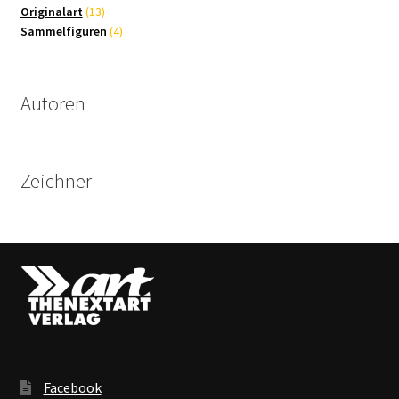
13
Produkte
Originalart
13
Produkte
4
Sammelfiguren
4
Produkte
Autoren
Zeichner
Facebook