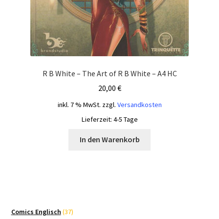
R B White – The Art of R B White – A4 HC
20,00
€
inkl. 7 % MwSt.
zzgl.
Versandkosten
Lieferzeit:
4-5 Tage
In den Warenkorb
37
Comics Englisch
37