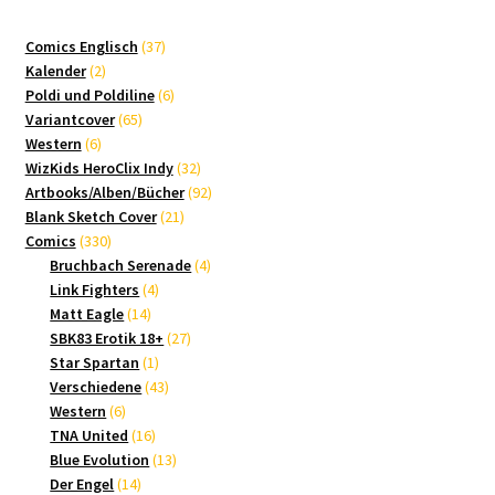
sortiert
37
Comics Englisch
37
2
Produkte
Kalender
2
Produkte
6
Poldi und Poldiline
6
65
Produkte
Variantcover
65
6
Produkte
Western
6
Produkte
32
WizKids HeroClix Indy
32
Produkte
92
Artbooks/Alben/Bücher
92
21
Produkte
Blank Sketch Cover
21
330
Produkte
Comics
330
Produkte
4
Bruchbach Serenade
4
4
Produkte
Link Fighters
4
14
Produkte
Matt Eagle
14
Produkte
27
SBK83 Erotik 18+
27
1
Produkte
Star Spartan
1
Produkt
43
Verschiedene
43
6
Produkte
Western
6
Produkte
16
TNA United
16
Produkte
13
Blue Evolution
13
14
Produkte
Der Engel
14