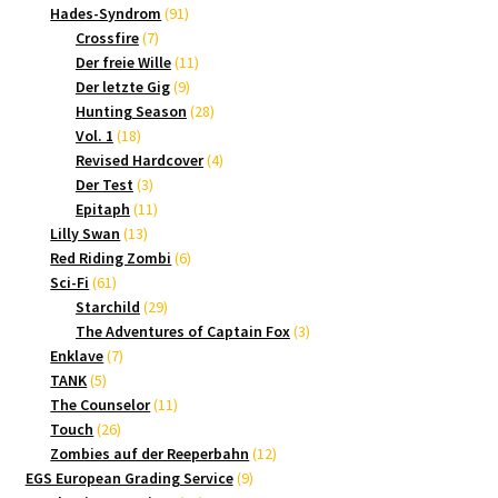
Produkte
91
Hades-Syndrom
91
7
Produkte
Crossfire
7
Produkte
11
Der freie Wille
11
9
Produkte
Der letzte Gig
9
Produkte
28
Hunting Season
28
18
Produkte
Vol. 1
18
Produkte
4
Revised Hardcover
4
3
Produkte
Der Test
3
Produkte
11
Epitaph
11
13
Produkte
Lilly Swan
13
Produkte
6
Red Riding Zombi
6
61
Produkte
Sci-Fi
61
Produkte
29
Starchild
29
Produkte
3
The Adventures of Captain Fox
3
7
Produkte
Enklave
7
5
Produkte
TANK
5
Produkte
11
The Counselor
11
26
Produkte
Touch
26
Produkte
12
Zombies auf der Reeperbahn
12
9
Produkte
EGS European Grading Service
9