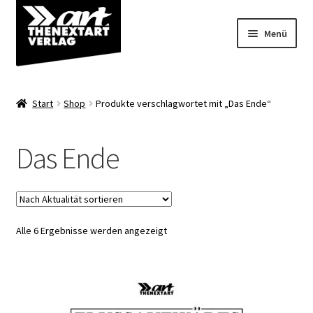
Zur
Zum
Menü
Navigation
Inhalt
springen
springen
Angebote
Start
Shop
Produkte verschlagwortet mit „Das Ende“
Unterm
Shop
öffnen
Das Ende
Über uns
Nach
Alle 6 Ergebnisse werden angezeigt
Aktualität
sortiert