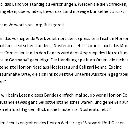
t, das Land vollständig zu verschlingen. Werden sie die Schrecken,
umgeben, überwinden, bevor das Land in ewige Dunkelheit stürzt?
dem Vorwort von Jörg Buttgereit
n das vorliegende Werk zelebriert den expressionistischen Horro
all aus deutschen Landen. „Nosferatu Lebt!“ könnte auch das Mo
es Comics lauten. In den Panels wird dem Ursprung des Horrorfilm
e in Germany“ gehuldigt. Die Handlung spielt an Orten, die nicht 
geneigte Horror-Nerd aus Nosferatu und Caligari kennt. Es sind
raumhafte Orte, die sich ins kollektive Unterbewusstsein gegrabe
n.“
 wir beim Lesen dieses Bandes einfach mal so, ob wenn Horror-C
zulande etwas ganz Selbstverständliches wären, und genießen auf
en ehrfürchtig den Blick in die Finsternis. Nosferatu lebt!“
den Schützengräben des Ersten Weltkriegs“ Vorwort Rolf Giesen