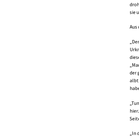
droh
sie 
Aus 
„Den
Urkn
dies
„Mad
der 
albt
habe
„Tun
hier
Seit
„In 