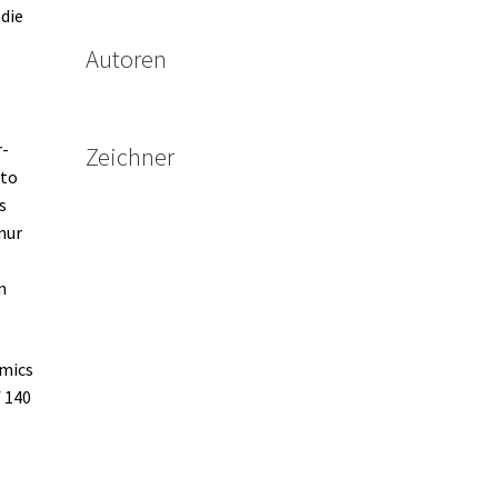
 die
Autoren
r-
Zeichner
tto
s
nur
n
omics
 140