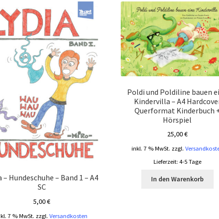
Poldi und Poldiline bauen e
Kindervilla – A4 Hardcove
Querformat Kinderbuch 
Hörspiel
25,00
€
inkl. 7 % MwSt.
zzgl.
Versandkost
Lieferzeit:
4-5 Tage
a – Hundeschuhe – Band 1 – A4
In den Warenkorb
SC
5,00
€
nkl. 7 % MwSt.
zzgl.
Versandkosten