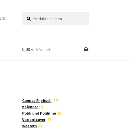
Suchen
Suchen
orb
nach:
0,00
€
0 Artikel
37
Comics Englisch
37
2
Produkte
Kalender
2
Produkte
6
Poldi und Poldiline
6
65
Produkte
Variantcover
65
6
Produkte
Western
6