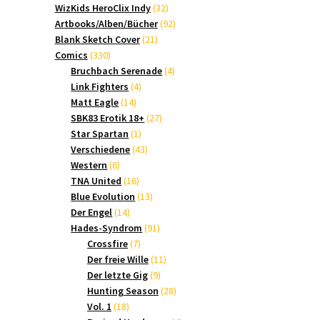
Produkte
32
WizKids HeroClix Indy
32
Produkte
92
Artbooks/Alben/Bücher
92
21
Produkte
Blank Sketch Cover
21
330
Produkte
Comics
330
Produkte
4
Bruchbach Serenade
4
4
Produkte
Link Fighters
4
14
Produkte
Matt Eagle
14
Produkte
27
SBK83 Erotik 18+
27
1
Produkte
Star Spartan
1
Produkt
43
Verschiedene
43
6
Produkte
Western
6
s
Produkte
16
TNA United
16
Produkte
13
Blue Evolution
13
14
Produkte
Der Engel
14
Produkte
91
Hades-Syndrom
91
7
Produkte
Crossfire
7
Produkte
11
Der freie Wille
11
9
Produkte
Der letzte Gig
9
Produkte
28
Hunting Season
28
18
Produkte
Vol. 1
18