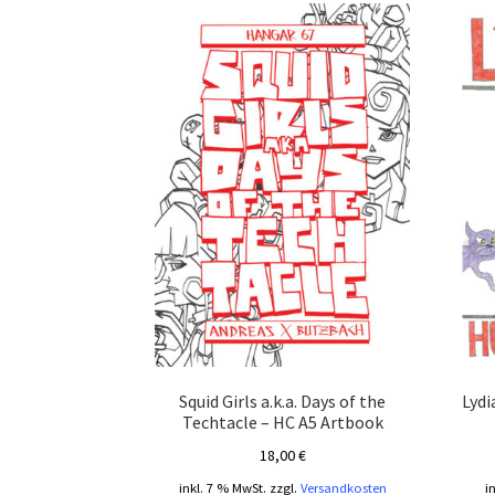
Squid Girls a.k.a. Days of the
Lydi
Techtacle – HC A5 Artbook
18,00
€
inkl. 7 % MwSt.
zzgl.
Versandkosten
i