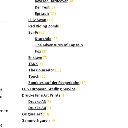
Produkte
4
Revised Hardcover
4
3
Produkte
Der Test
3
Produkte
11
Epitaph
11
13
Produkte
Lilly Swan
13
Produkte
6
Red Riding Zombi
6
61
Produkte
Sci-Fi
61
Produkte
29
Starchild
29
Produkte
The Adventures of Captain
3
Fox
3
Produkte
7
Enklave
7
5
Produkte
TANK
5
Produkte
11
The Counselor
11
26
Produkte
Touch
26
Produkte
12
Zombies auf der Reeperbahn
12
9
Produkte
te
EGS European Grading Service
9
14
Produkte
Drucke Fine Art Prints
14
en
3
Produkte
Drucke A3
3
Produkte
7
Drucke A4
7
samen
13
Produkte
Originalart
13
Produkte
4
Sammelfiguren
4
ie
Produkte