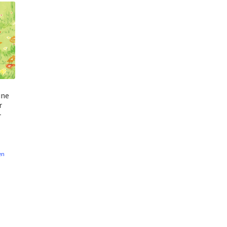
ine
r
+
en