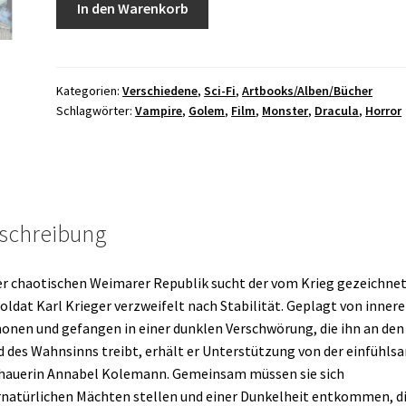
In den Warenkorb
der
Nacht
+
A4
Kategorien:
Verschiedene
,
Sci-Fi
,
Artbooks/Alben/Bücher
Schlagwörter:
Vampire
,
Golem
,
Film
,
Monster
,
Dracula
,
Horror
Druck
Menge
schreibung
er chaotischen Weimarer Republik sucht der vom Krieg gezeichne
oldat Karl Krieger verzweifelt nach Stabilität. Geplagt von inner
nen und gefangen in einer dunklen Verschwörung, die ihn an den
 des Wahnsinns treibt, erhält er Unterstützung von der einfühl
hauerin Annabel Kolemann. Gemeinsam müssen sie sich
natürlichen Mächten stellen und einer Dunkelheit entkommen, d