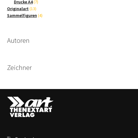
Produkte
7
Drucke A4
7
13
Produkte
Originalart
13
Produkte
4
Sammelfiguren
4
Produkte
Autoren
Zeichner