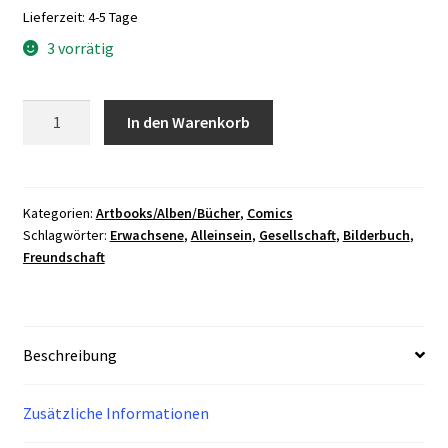
Lieferzeit:
4-5 Tage
3 vorrätig
Tessa
In den Warenkorb
und
ihr
T-
Rex
Kategorien:
Artbooks/Alben/Bücher
,
Comics
Schlagwörter:
Erwachsene
,
Alleinsein
,
Gesellschaft
,
Bilderbuch
,
-
Freundschaft
Ein
Bilderbuch
für
Erwachsene
Beschreibung
HC
Album
Quadrat
Zusätzliche Informationen
Menge