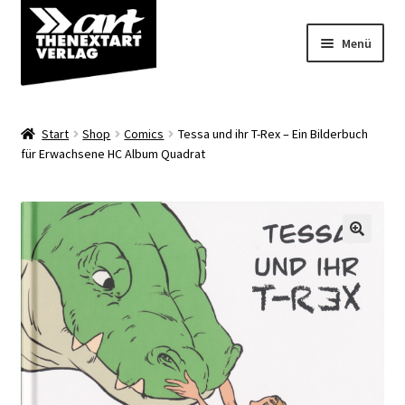
Zur
Zum
Menü
Navigation
Inhalt
springen
springen
Angebote
Start
Shop
Comics
Tessa und ihr T-Rex – Ein Bilderbuch
Unterm
für Erwachsene HC Album Quadrat
Shop
öffnen
Über uns