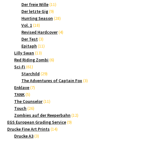
Produkte
11
Der freie Wille
11
9
Produkte
Der letzte Gig
9
Produkte
28
Hunting Season
28
18
Produkte
Vol. 1
18
Produkte
4
Revised Hardcover
4
3
Produkte
Der Test
3
Produkte
11
Epitaph
11
13
Produkte
Lilly Swan
13
Produkte
6
Red Riding Zombi
6
61
Produkte
Sci-Fi
61
Produkte
29
Starchild
29
Produkte
3
The Adventures of Captain Fox
3
7
Produkte
Enklave
7
5
Produkte
TANK
5
Produkte
11
The Counselor
11
26
Produkte
Touch
26
Produkte
12
Zombies auf der Reeperbahn
12
9
Produkte
EGS European Grading Service
9
14
Produkte
Drucke Fine Art Prints
14
3
Produkte
Drucke A3
3