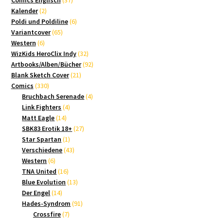
2
Produkte
Kalender
2
Produkte
6
Poldi und Poldiline
6
65
Produkte
Variantcover
65
6
Produkte
Western
6
Produkte
32
WizKids HeroClix Indy
32
Produkte
92
Artbooks/Alben/Bücher
92
21
Produkte
Blank Sketch Cover
21
330
Produkte
Comics
330
Produkte
4
Bruchbach Serenade
4
4
Produkte
Link Fighters
4
14
Produkte
Matt Eagle
14
Produkte
27
SBK83 Erotik 18+
27
1
Produkte
Star Spartan
1
Produkt
43
Verschiedene
43
6
Produkte
Western
6
Produkte
16
TNA United
16
Produkte
13
Blue Evolution
13
14
Produkte
Der Engel
14
Produkte
91
Hades-Syndrom
91
7
Produkte
Crossfire
7