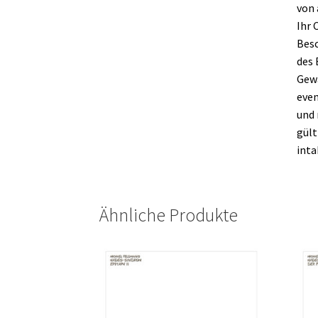
von 
Ihr 
Besc
des 
Gewa
even
und 
gült
inta
Ähnliche Produkte