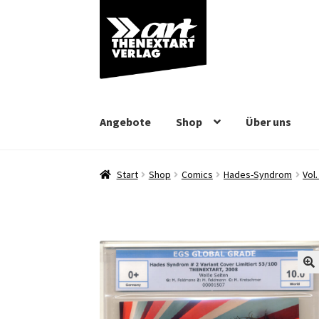
Zur
Zum
Navigation
Inhalt
springen
springen
Angebote
Shop
Über uns
Start
Shop
Comics
Hades-Syndrom
Vol.