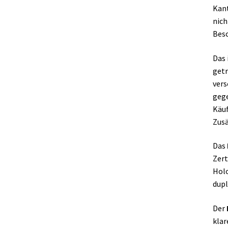
Kant
nich
Besc
Das 
getr
vers
gege
Käuf
Zusä
Das
Zert
Holo
dupl
Der
klar