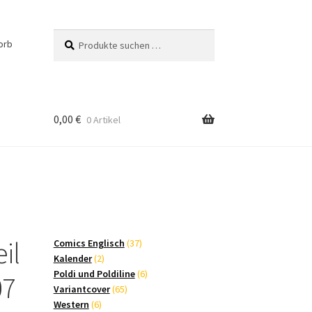
Suchen
Suchen
orb
nach:
0,00
€
0 Artikel
il
37
Comics Englisch
37
2
Produkte
Kalender
2
Produkte
6
Poldi und Poldiline
6
07
65
Produkte
Variantcover
65
6
Produkte
Western
6