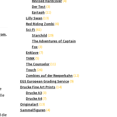
Produkte
4
Revised Hardcover
4
3
Produkte
Der Test
3
Produkte
11
Epitaph
11
13
Produkte
Lilly Swan
13
Produkte
6
Red Riding Zombi
6
61
Produkte
Sci-Fi
61
rom
,
Produkte
29
Starchild
29
Produkte
The Adventures of Captain
3
Fox
3
Produkte
7
Enklave
7
5
Produkte
TANK
5
Produkte
11
The Counselor
11
26
Produkte
Touch
26
Produkte
12
Zombies auf der Reeperbahn
12
9
Produkte
EGS European Grading Service
9
14
Produkte
Drucke Fine Art Prints
14
e
3
Produkte
Drucke A3
3
lle
Produkte
7
Drucke A4
7
13
Produkte
Originalart
13
Produkte
4
Sammelfiguren
4
 die
Produkte