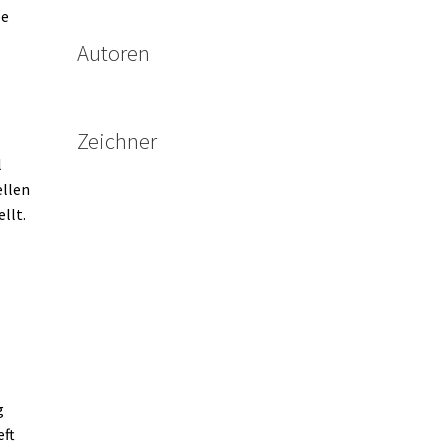
le
Autoren
Zeichner
l
ellen
llt.
g
eft