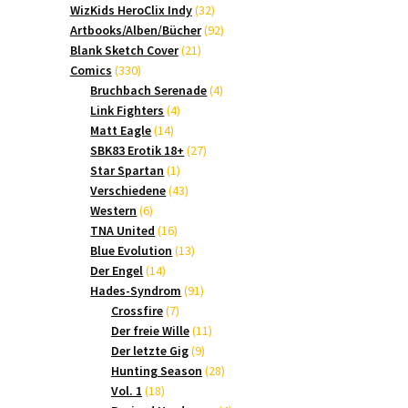
Produkte
32
WizKids HeroClix Indy
32
Produkte
92
Artbooks/Alben/Bücher
92
21
Produkte
Blank Sketch Cover
21
330
Produkte
Comics
330
Produkte
4
Bruchbach Serenade
4
4
Produkte
Link Fighters
4
14
Produkte
Matt Eagle
14
Produkte
27
SBK83 Erotik 18+
27
1
Produkte
Star Spartan
1
Produkt
43
Verschiedene
43
6
Produkte
Western
6
Produkte
16
TNA United
16
Produkte
13
Blue Evolution
13
14
Produkte
Der Engel
14
Produkte
91
Hades-Syndrom
91
7
Produkte
Crossfire
7
Produkte
11
Der freie Wille
11
9
Produkte
Der letzte Gig
9
Produkte
28
Hunting Season
28
18
Produkte
Vol. 1
18