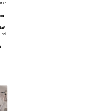
ützt
ung
daß
sind
e
g