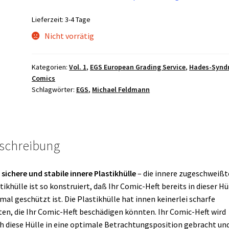
Lieferzeit:
3-4 Tage
Nicht vorrätig
Kategorien:
Vol. 1
,
EGS European Grading Service
,
Hades-Synd
Comics
Schlagwörter:
EGS
,
Michael Feldmann
schreibung
e
sichere und stabile innere Plastikhülle
– die innere zugeschweißt
tikhülle ist so konstruiert, daß Ihr Comic-Heft bereits in dieser Hü
mal geschützt ist. Die Plastikhülle hat innen keinerlei scharfe
en, die Ihr Comic-Heft beschädigen könnten. Ihr Comic-Heft wird
h diese Hülle in eine optimale Betrachtungsposition gebracht und