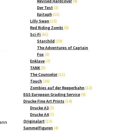
Produkte
4
Revised Hardcover
4
3
Produkte
Der Test
3
Produkte
11
Epitaph
11
13
Produkte
Lilly Swan
13
Produkte
6
Red Riding Zombi
6
61
Produkte
Sci-Fi
61
Produkte
29
Starchild
29
Produkte
The Adventures of Captain
3
Fox
3
Produkte
7
Enklave
7
5
Produkte
TANK
5
Produkte
11
The Counselor
11
26
Produkte
Touch
26
Produkte
12
Zombies auf der Reeperbahn
12
9
Produkte
EGS European Grading Service
9
14
Produkte
Drucke Fine Art Prints
14
3
Produkte
Drucke A3
3
Produkte
7
Drucke A4
7
13
Produkte
Originalart
13
mann
Produkte
4
Sammelfiguren
4
Produkte