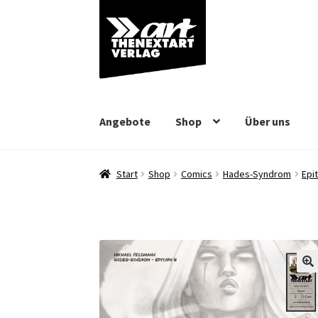
Zur
Zum
Navigation
Inhalt
springen
springen
Angebote
Shop
Über uns
Start
Shop
Comics
Hades-Syndrom
Epi