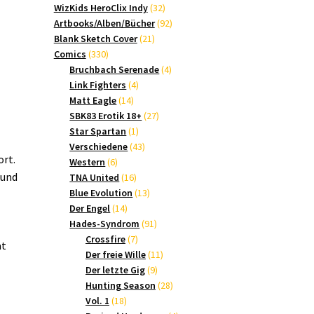
Produkte
32
WizKids HeroClix Indy
32
Produkte
92
Artbooks/Alben/Bücher
92
21
Produkte
Blank Sketch Cover
21
330
Produkte
Comics
330
Produkte
4
Bruchbach Serenade
4
4
Produkte
Link Fighters
4
14
Produkte
Matt Eagle
14
Produkte
27
SBK83 Erotik 18+
27
1
Produkte
Star Spartan
1
Produkt
43
Verschiedene
43
ort.
6
Produkte
Western
6
 und
Produkte
16
TNA United
16
Produkte
13
Blue Evolution
13
14
Produkte
Der Engel
14
Produkte
91
Hades-Syndrom
91
7
Produkte
Crossfire
7
at
Produkte
11
Der freie Wille
11
9
Produkte
Der letzte Gig
9
Produkte
28
Hunting Season
28
18
Produkte
Vol. 1
18