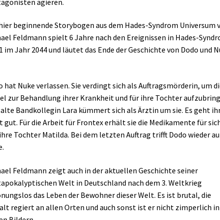
agonisten agieren.
hier beginnende Storybogen aus dem Hades-Syndrom Universum 
ael Feldmann spielt 6 Jahre nach den Ereignissen in Hades-Synd
 1 im Jahr 2044 und läutet das Ende der Geschichte von Dodo und 
 hat Nuke verlassen. Sie verdingt sich als Auftragsmörderin, um di
el zur Behandlung ihrer Krankheit und für ihre Tochter aufzubring
 alte Bandkollegin Lara kümmert sich als Ärztin um sie. Es geht ih
t gut. Für die Arbeit für Frontex erhält sie die Medikamente für sic
ihre Tochter Matilda. Bei dem letzten Auftrag trifft Dodo wieder au
.
ael Feldmann zeigt auch in der aktuellen Geschichte seiner
apokalyptischen Welt in Deutschland nach dem 3. Weltkrieg
nungslos das Leben der Bewohner dieser Welt. Es ist brutal, die
lt regiert an allen Orten und auch sonst ist er nicht zimperlich in
en Bildern.