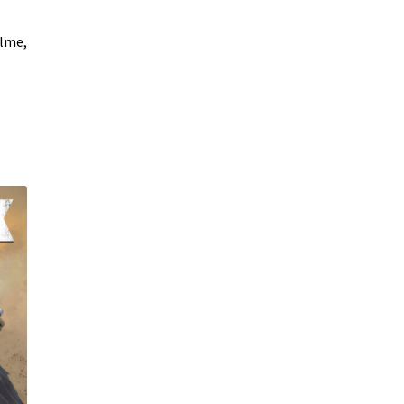
ilme,