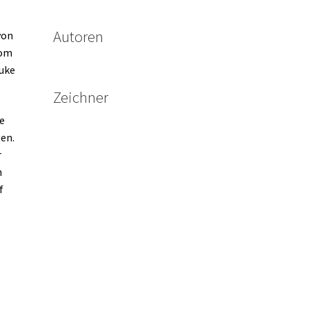
Autoren
von
rom
Nuke
Zeichner
e
en.
r
h
f