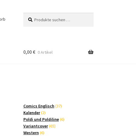
Suchen
Suchen
orb
nach:
0,00
€
0 Artikel
37
Comics Englisch
37
2
Produkte
Kalender
2
Produkte
6
Poldi und Poldiline
6
65
Produkte
Variantcover
65
6
Produkte
Western
6