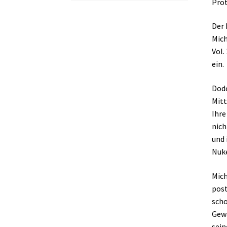
Prot
Der 
Mich
Vol.
ein.
Dodo
Mitt
Ihre
nich
und 
Nuke
Mich
post
scho
Gewa
sein