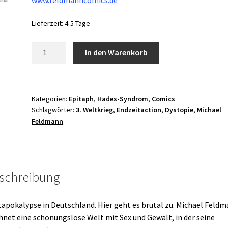
Lieferzeit:
4-5 Tage
Hades-
In den Warenkorb
Syndrom
-
Epitaph
2
Kategorien:
Epitaph
,
Hades-Syndrom
,
Comics
Schlagwörter:
3. Weltkrieg
,
Endzeitaction
,
Dystopie
,
Michael
Menge
Feldmann
schreibung
apokalypse in Deutschland. Hier geht es brutal zu. Michael Feld
hnet eine schonungslose Welt mit Sex und Gewalt, in der seine