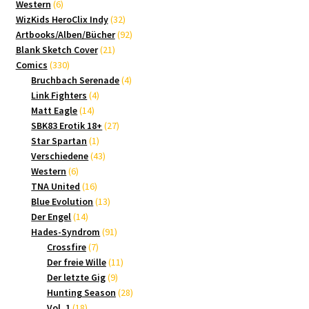
6
Produkte
Western
6
Produkte
32
WizKids HeroClix Indy
32
Produkte
92
Artbooks/Alben/Bücher
92
21
Produkte
Blank Sketch Cover
21
330
Produkte
Comics
330
Produkte
4
Bruchbach Serenade
4
4
Produkte
Link Fighters
4
14
Produkte
Matt Eagle
14
Produkte
27
SBK83 Erotik 18+
27
1
Produkte
Star Spartan
1
Produkt
43
Verschiedene
43
6
Produkte
Western
6
Produkte
16
TNA United
16
Produkte
13
Blue Evolution
13
14
Produkte
Der Engel
14
Produkte
91
Hades-Syndrom
91
7
Produkte
Crossfire
7
Produkte
11
Der freie Wille
11
9
Produkte
Der letzte Gig
9
Produkte
28
Hunting Season
28
18
Produkte
Vol. 1
18