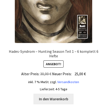
Hades-Syndrom – Hunting Season Teil 1 – 6 komplett 6
Hefte
ANGEBOT!
Ursprünglicher
Aktueller
Alter Preis:
30,00
€
Neuer Preis:
25,00
€
Preis
Preis
inkl. 7 % MwSt.
zzgl.
Versandkosten
war:
ist:
Lieferzeit:
4-5 Tage
30,00 €
25,00 €.
In den Warenkorb