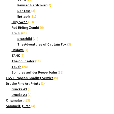
Produkte
4
Revised Hardcover
4
3
Produkte
Der Test
3
Produkte
11
Epitaph
11
13
Produkte
Lilly Swan
13
Produkte
6
Red Riding Zombi
6
61
Produkte
Sci-Fi
61
Produkte
29
Starchild
29
Produkte
3
The Adventures of Captain Fox
3
7
Produkte
Enklave
7
5
Produkte
TANK
5
Produkte
11
The Counselor
11
26
Produkte
Touch
26
Produkte
12
Zombies auf der Reeperbahn
12
9
Produkte
EGS European Grading Service
9
14
Produkte
Drucke Fine Art Prints
14
3
Produkte
Drucke A3
3
Produkte
7
Drucke A4
7
13
Produkte
Originalart
13
Produkte
4
Sammelfiguren
4
Produkte