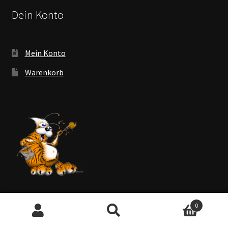
Dein Konto
Mein Konto
Warenkorb
0
Suchen
Suchen