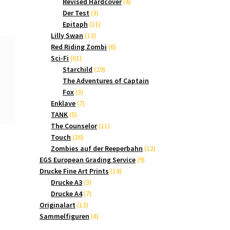
Produkte
4
Revised Hardcover
4
3
Produkte
Der Test
3
Produkte
11
Epitaph
11
13
Produkte
Lilly Swan
13
Produkte
6
Red Riding Zombi
6
61
Produkte
Sci-Fi
61
Produkte
29
Starchild
29
Produkte
The Adventures of Captain
3
Fox
3
Produkte
7
Enklave
7
5
Produkte
TANK
5
Produkte
11
The Counselor
11
26
Produkte
Touch
26
Produkte
12
Zombies auf der Reeperbahn
12
9
Produkte
EGS European Grading Service
9
14
Produkte
Drucke Fine Art Prints
14
3
Produkte
Drucke A3
3
Produkte
7
Drucke A4
7
13
Produkte
Originalart
13
Produkte
4
Sammelfiguren
4
Produkte