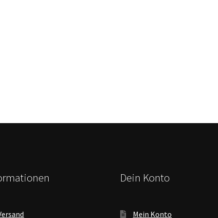
formationen
Dein Konto
Versand
Mein Konto