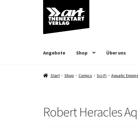
Zur
Zum
Navigation
Inhalt
springen
springen
Angebote
Shop
Über uns
Start
Shop
Comics
Sci-Fi
Aquatic Empire
Robert Heracles Aq