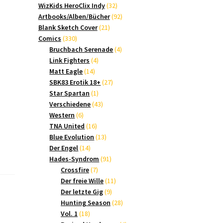
Produkte
32
WizKids HeroClix Indy
32
Produkte
92
Artbooks/Alben/Bücher
92
21
Produkte
Blank Sketch Cover
21
330
Produkte
Comics
330
Produkte
4
Bruchbach Serenade
4
4
Produkte
Link Fighters
4
14
Produkte
Matt Eagle
14
Produkte
27
SBK83 Erotik 18+
27
1
Produkte
Star Spartan
1
Produkt
43
Verschiedene
43
6
Produkte
Western
6
Produkte
16
TNA United
16
Produkte
13
Blue Evolution
13
14
Produkte
Der Engel
14
Produkte
91
Hades-Syndrom
91
7
Produkte
Crossfire
7
Produkte
11
Der freie Wille
11
9
Produkte
Der letzte Gig
9
Produkte
28
Hunting Season
28
18
Produkte
Vol. 1
18