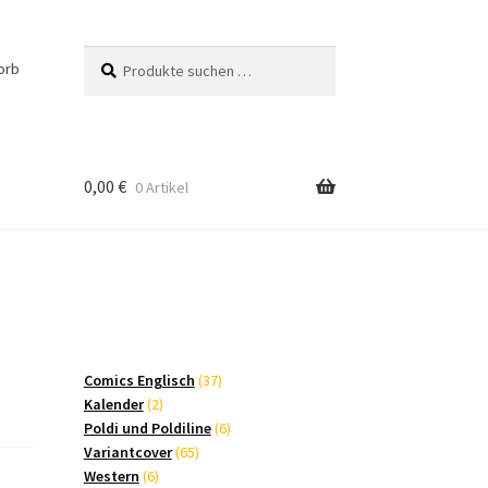
Suchen
Suchen
orb
nach:
0,00
€
0 Artikel
37
Comics Englisch
37
2
Produkte
Kalender
2
Produkte
6
Poldi und Poldiline
6
65
Produkte
Variantcover
65
6
Produkte
Western
6