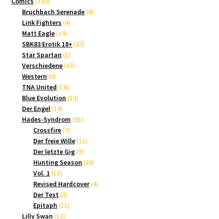
330
Produkte
Comics
330
Produkte
4
Bruchbach Serenade
4
4
Produkte
Link Fighters
4
14
Produkte
Matt Eagle
14
Produkte
27
SBK83 Erotik 18+
27
1
Produkte
Star Spartan
1
Produkt
43
Verschiedene
43
6
Produkte
Western
6
Produkte
16
TNA United
16
Produkte
13
Blue Evolution
13
14
Produkte
Der Engel
14
Produkte
91
Hades-Syndrom
91
7
Produkte
Crossfire
7
Produkte
11
Der freie Wille
11
9
Produkte
Der letzte Gig
9
Produkte
28
Hunting Season
28
18
Produkte
Vol. 1
18
Produkte
4
Revised Hardcover
4
3
Produkte
Der Test
3
Produkte
11
Epitaph
11
13
Produkte
Lilly Swan
13