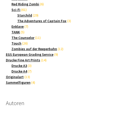
Produkte
6
Red Riding Zombi
6
61
Produkte
Sci-Fi
61
Produkte
29
Starchild
29
Produkte
3
The Adventures of Captain Fox
3
7
Produkte
Enklave
7
5
Produkte
TANK
5
Produkte
11
The Counselor
11
26
Produkte
Touch
26
Produkte
12
Zombies auf der Reeperbahn
12
9
Produkte
EGS European Grading Service
9
14
Produkte
Drucke Fine Art Prints
14
3
Produkte
Drucke A3
3
Produkte
7
Drucke A4
7
13
Produkte
Originalart
13
Produkte
4
Sammelfiguren
4
Produkte
Autoren