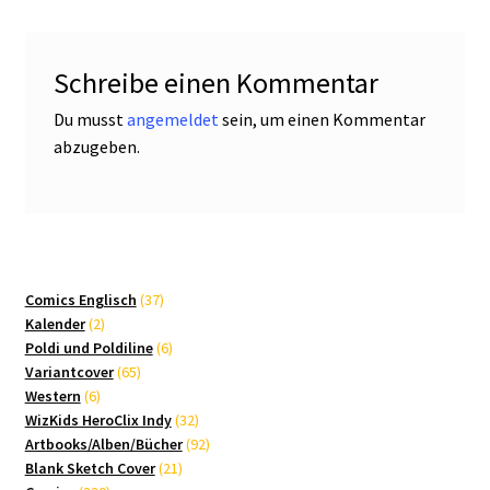
Schreibe einen Kommentar
Du musst
angemeldet
sein, um einen Kommentar
abzugeben.
37
Comics Englisch
37
2
Produkte
Kalender
2
Produkte
6
Poldi und Poldiline
6
65
Produkte
Variantcover
65
6
Produkte
Western
6
Produkte
32
WizKids HeroClix Indy
32
Produkte
92
Artbooks/Alben/Bücher
92
21
Produkte
Blank Sketch Cover
21