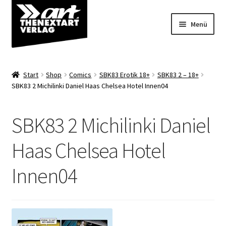
Zur
Zum
Menü
Navigation
Inhalt
springen
springen
Angebote
Start
Shop
Comics
SBK83 Erotik 18+
SBK83 2 – 18+
Unterm
SBK83 2 Michilinki Daniel Haas Chelsea Hotel Innen04
Shop
öffnen
Über uns
SBK83 2 Michilinki Daniel
Haas Chelsea Hotel
Innen04