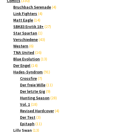
330
Produkte
Comics
330
Produkte
4
Bruchbach Serenade
4
4
Produkte
Link Fighters
4
14
Produkte
Matt Eagle
14
Produkte
27
SBK83 Erotik 18+
27
1
Produkte
Star Spartan
1
Produkt
43
Verschiedene
43
6
Produkte
Western
6
Produkte
16
TNA United
16
Produkte
13
Blue Evolution
13
14
Produkte
Der Engel
14
Produkte
91
Hades-Syndrom
91
7
Produkte
Crossfire
7
Produkte
11
Der freie Wille
11
9
Produkte
Der letzte Gig
9
Produkte
28
Hunting Season
28
18
Produkte
Vol. 1
18
Produkte
4
Revised Hardcover
4
3
Produkte
Der Test
3
Produkte
11
Epitaph
11
13
Produkte
Lilly Swan
13