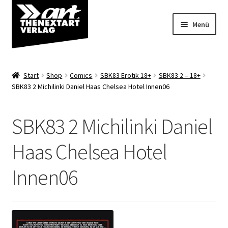
Zur
Zum
Menü
Navigation
Inhalt
springen
springen
Angebote
Start
Shop
Comics
SBK83 Erotik 18+
SBK83 2 – 18+
Unterm
SBK83 2 Michilinki Daniel Haas Chelsea Hotel Innen06
Shop
öffnen
Über uns
SBK83 2 Michilinki Daniel
Haas Chelsea Hotel
Innen06