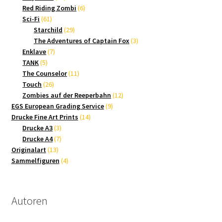
Produkte
6
Red Riding Zombi
6
61
Produkte
Sci-Fi
61
Produkte
29
Starchild
29
Produkte
3
The Adventures of Captain Fox
3
7
Produkte
Enklave
7
5
Produkte
TANK
5
Produkte
11
The Counselor
11
26
Produkte
Touch
26
Produkte
12
Zombies auf der Reeperbahn
12
9
Produkte
EGS European Grading Service
9
14
Produkte
Drucke Fine Art Prints
14
3
Produkte
Drucke A3
3
Produkte
7
Drucke A4
7
13
Produkte
Originalart
13
Produkte
4
Sammelfiguren
4
Produkte
Autoren