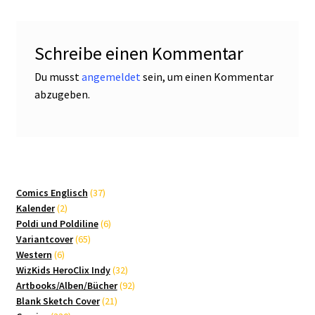
Schreibe einen Kommentar
Du musst
angemeldet
sein, um einen Kommentar
abzugeben.
37
Comics Englisch
37
2
Produkte
Kalender
2
Produkte
6
Poldi und Poldiline
6
65
Produkte
Variantcover
65
6
Produkte
Western
6
Produkte
32
WizKids HeroClix Indy
32
Produkte
92
Artbooks/Alben/Bücher
92
21
Produkte
Blank Sketch Cover
21