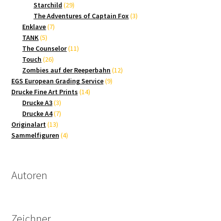
Produkte
29
Starchild
29
Produkte
3
The Adventures of Captain Fox
3
7
Produkte
Enklave
7
5
Produkte
TANK
5
Produkte
11
The Counselor
11
26
Produkte
Touch
26
Produkte
12
Zombies auf der Reeperbahn
12
9
Produkte
EGS European Grading Service
9
14
Produkte
Drucke Fine Art Prints
14
3
Produkte
Drucke A3
3
Produkte
7
Drucke A4
7
13
Produkte
Originalart
13
Produkte
4
Sammelfiguren
4
Produkte
Autoren
Zeichner