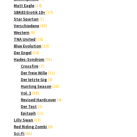
14
Produkte
Matt Eagle
14
Produkte
27
SBK83 Erotik 18+
27
1
Produkte
Star Spartan
1
Produkt
43
Verschiedene
43
6
Produkte
Western
6
Produkte
16
TNA United
16
Produkte
13
Blue Evolution
13
14
Produkte
Der Engel
14
Produkte
91
Hades-Syndrom
91
7
Produkte
Crossfire
7
Produkte
11
Der freie Wille
11
9
Produkte
Der letzte Gig
9
Produkte
28
Hunting Season
28
18
Produkte
Vol. 1
18
Produkte
4
Revised Hardcover
4
3
Produkte
Der Test
3
Produkte
11
Epitaph
11
13
Produkte
Lilly Swan
13
Produkte
6
Red Riding Zombi
6
61
Produkte
Sci-Fi
61