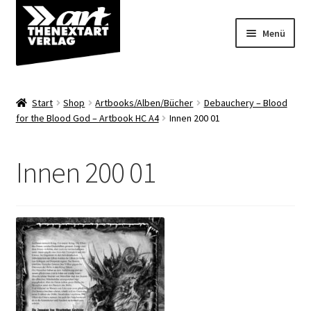
Zur
Zum
Menü
Navigation
Inhalt
springen
springen
Angebote
Start
Shop
Artbooks/Alben/Bücher
Debauchery – Blood
Unterm
for the Blood God – Artbook HC A4
Innen 200 01
Shop
öffnen
Über uns
Innen 200 01