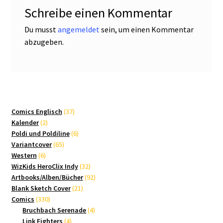
Schreibe einen Kommentar
Du musst
angemeldet
sein, um einen Kommentar
abzugeben.
37
Comics Englisch
37
2
Produkte
Kalender
2
Produkte
6
Poldi und Poldiline
6
65
Produkte
Variantcover
65
6
Produkte
Western
6
Produkte
32
WizKids HeroClix Indy
32
Produkte
92
Artbooks/Alben/Bücher
92
21
Produkte
Blank Sketch Cover
21
330
Produkte
Comics
330
Produkte
4
Bruchbach Serenade
4
4
Produkte
Link Fighters
4