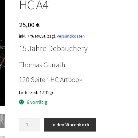
HC A4
25,00
€
inkl. 7 % MwSt.
zzgl.
Versandkosten
15 Jahre Debauchery
Thomas Gurrath
120 Seiten HC Artbook
Lieferzeit:
4-5 Tage
6 vorrätig
Debauchery
In den Warenkorb
-
Blood