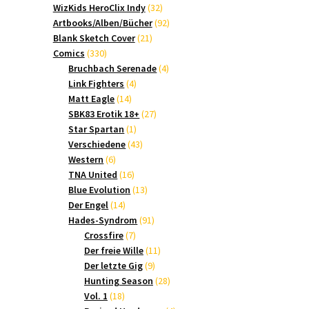
Produkte
32
WizKids HeroClix Indy
32
Produkte
92
Artbooks/Alben/Bücher
92
21
Produkte
Blank Sketch Cover
21
330
Produkte
Comics
330
Produkte
4
Bruchbach Serenade
4
4
Produkte
Link Fighters
4
14
Produkte
Matt Eagle
14
Produkte
27
SBK83 Erotik 18+
27
1
Produkte
Star Spartan
1
Produkt
43
Verschiedene
43
6
Produkte
Western
6
Produkte
16
TNA United
16
Produkte
13
Blue Evolution
13
14
Produkte
Der Engel
14
Produkte
91
Hades-Syndrom
91
7
Produkte
Crossfire
7
Produkte
11
Der freie Wille
11
9
Produkte
Der letzte Gig
9
Produkte
28
Hunting Season
28
18
Produkte
Vol. 1
18