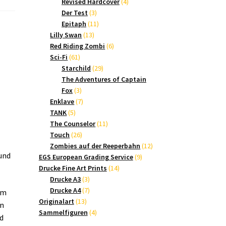
Produkte
4
Revised Hardcover
4
3
Produkte
Der Test
3
Produkte
11
Epitaph
11
13
Produkte
Lilly Swan
13
Produkte
6
Red Riding Zombi
6
61
Produkte
Sci-Fi
61
Produkte
29
Starchild
29
Produkte
The Adventures of Captain
3
Fox
3
Produkte
7
Enklave
7
5
Produkte
TANK
5
Produkte
11
The Counselor
11
26
Produkte
Touch
26
Produkte
12
Zombies auf der Reeperbahn
12
und
9
Produkte
EGS European Grading Service
9
14
Produkte
Drucke Fine Art Prints
14
3
Produkte
Drucke A3
3
Produkte
7
Drucke A4
7
um
13
Produkte
Originalart
13
en
Produkte
4
Sammelfiguren
4
d
Produkte