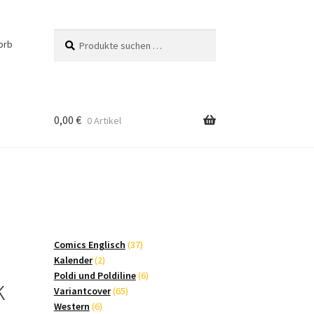
Suchen
Suchen
orb
nach:
0,00
€
0 Artikel
37
Comics Englisch
37
2
Produkte
Kalender
2
Produkte
6
Poldi und Poldiline
6
k
65
Produkte
Variantcover
65
6
Produkte
Western
6