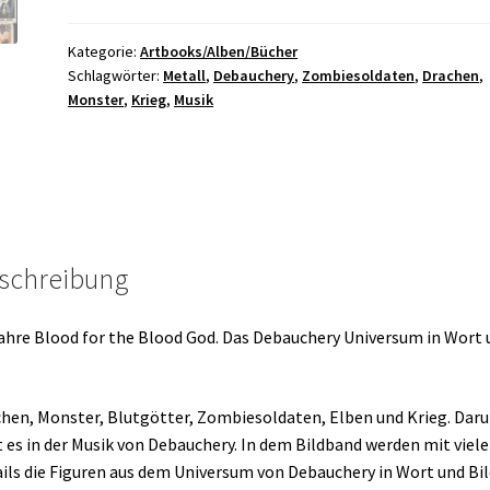
for
the
Kategorie:
Artbooks/Alben/Bücher
Schlagwörter:
Metall
,
Debauchery
,
Zombiesoldaten
,
Drachen
,
Blood
Monster
,
Krieg
,
Musik
God
-
Artbook
HC
A4
Menge
schreibung
ahre Blood for the Blood God. Das Debauchery Universum in Wort 
hen, Monster, Blutgötter, Zombiesoldaten, Elben und Krieg. Dar
 es in der Musik von Debauchery. In dem Bildband werden mit viel
ils die Figuren aus dem Universum von Debauchery in Wort und Bil