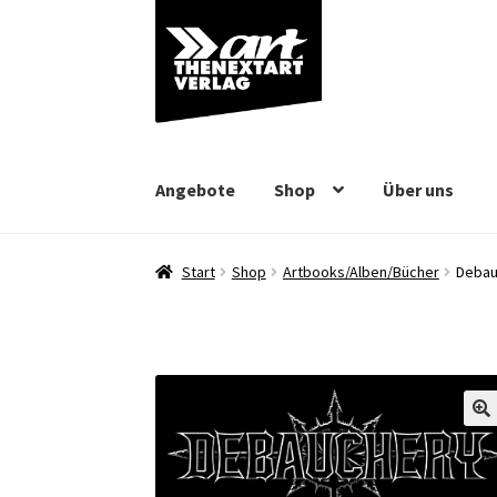
Zur
Zum
Navigation
Inhalt
springen
springen
Angebote
Shop
Über uns
Start
Shop
Artbooks/Alben/Bücher
Debau