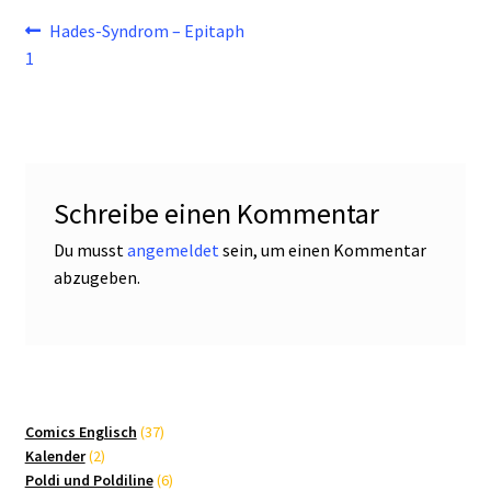
Beitragsnavigation
Vorheriger
Hades-Syndrom – Epitaph
Beitrag:
1
Schreibe einen Kommentar
Du musst
angemeldet
sein, um einen Kommentar
abzugeben.
37
Comics Englisch
37
2
Produkte
Kalender
2
Produkte
6
Poldi und Poldiline
6