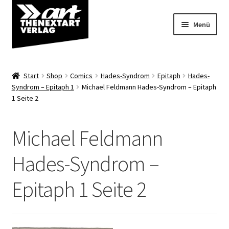
Zur
Zum
Menü
Navigation
Inhalt
springen
springen
Angebote
Start
Shop
Comics
Hades-Syndrom
Epitaph
Hades-
Unterm
Syndrom – Epitaph 1
Michael Feldmann Hades-Syndrom – Epitaph
Shop
1 Seite 2
öffnen
Über uns
Michael Feldmann
Hades-Syndrom –
Epitaph 1 Seite 2