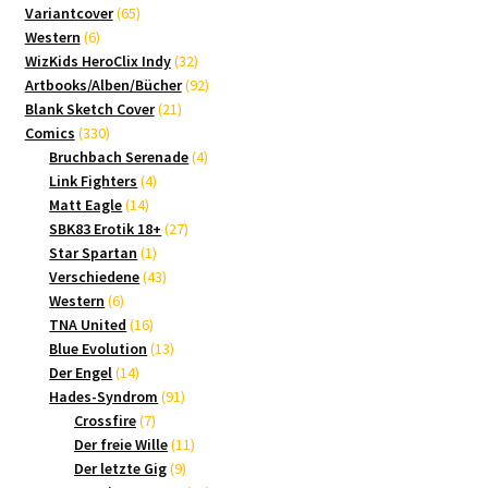
65
Produkte
Variantcover
65
6
Produkte
Western
6
Produkte
32
WizKids HeroClix Indy
32
Produkte
92
Artbooks/Alben/Bücher
92
21
Produkte
Blank Sketch Cover
21
330
Produkte
Comics
330
Produkte
4
Bruchbach Serenade
4
4
Produkte
Link Fighters
4
14
Produkte
Matt Eagle
14
Produkte
27
SBK83 Erotik 18+
27
1
Produkte
Star Spartan
1
Produkt
43
Verschiedene
43
6
Produkte
Western
6
Produkte
16
TNA United
16
Produkte
13
Blue Evolution
13
14
Produkte
Der Engel
14
Produkte
91
Hades-Syndrom
91
7
Produkte
Crossfire
7
Produkte
11
Der freie Wille
11
9
Produkte
Der letzte Gig
9