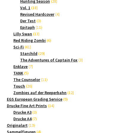
Produkte
28
Hunting Season
28
18
Produkte
Vol. 1
18
Produkte
4
Revised Hardcover
4
3
Produkte
Der Test
3
Produkte
11
Epitaph
11
13
Produkte
Lilly Swan
13
Produkte
6
Red Riding Zombi
6
61
Produkte
Sci-Fi
61
Produkte
29
Starchild
29
Produkte
3
The Adventures of Captain Fox
3
7
Produkte
Enklave
7
5
Produkte
TANK
5
Produkte
11
The Counselor
11
26
Produkte
Touch
26
Produkte
12
Zombies auf der Reeperbahn
12
9
Produkte
EGS European Grading Service
9
14
Produkte
Drucke Fine Art Prints
14
3
Produkte
Drucke A3
3
Produkte
7
Drucke A4
7
13
Produkte
Originalart
13
Produkte
4
Sammelfiguren
4