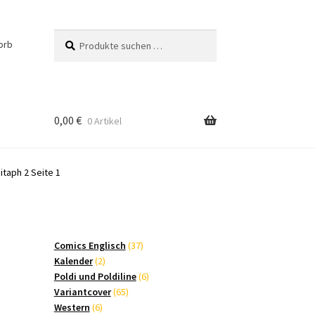
Suchen
Suchen
orb
nach:
0,00
€
0 Artikel
taph 2 Seite 1
37
Comics Englisch
37
2
Produkte
Kalender
2
Produkte
6
Poldi und Poldiline
6
65
Produkte
Variantcover
65
6
Produkte
Western
6