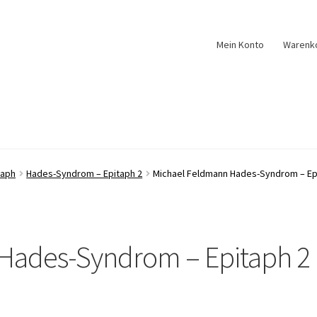
Mein Konto
Warenk
taph
Hades-Syndrom – Epitaph 2
Michael Feldmann Hades-Syndrom – Epi
Hades-Syndrom – Epitaph 2