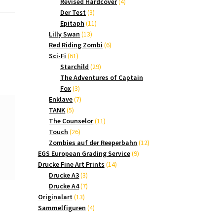
Produkte
4
Revised Hardcover
4
3
Produkte
Der Test
3
Produkte
11
Epitaph
11
13
Produkte
Lilly Swan
13
Produkte
6
Red Riding Zombi
6
61
Produkte
Sci-Fi
61
Produkte
29
Starchild
29
Produkte
The Adventures of Captain
3
Fox
3
Produkte
7
Enklave
7
5
Produkte
TANK
5
Produkte
11
The Counselor
11
26
Produkte
Touch
26
Produkte
12
Zombies auf der Reeperbahn
12
9
Produkte
EGS European Grading Service
9
14
Produkte
Drucke Fine Art Prints
14
3
Produkte
Drucke A3
3
Produkte
7
Drucke A4
7
13
Produkte
Originalart
13
Produkte
4
Sammelfiguren
4
Produkte