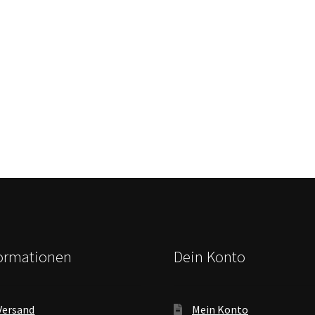
formationen
Dein Konto
Versand
Mein Konto