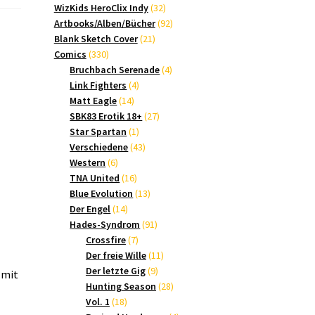
Produkte
32
WizKids HeroClix Indy
32
Produkte
92
Artbooks/Alben/Bücher
92
21
Produkte
Blank Sketch Cover
21
330
Produkte
Comics
330
Produkte
4
Bruchbach Serenade
4
4
Produkte
Link Fighters
4
14
Produkte
Matt Eagle
14
Produkte
27
SBK83 Erotik 18+
27
1
Produkte
Star Spartan
1
Produkt
43
Verschiedene
43
6
Produkte
Western
6
Produkte
16
TNA United
16
Produkte
13
Blue Evolution
13
14
Produkte
Der Engel
14
Produkte
91
Hades-Syndrom
91
7
Produkte
Crossfire
7
Produkte
11
Der freie Wille
11
9
Produkte
Der letzte Gig
9
 mit
Produkte
28
Hunting Season
28
18
Produkte
Vol. 1
18