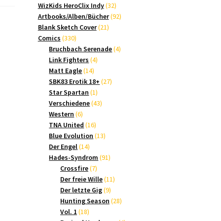
Produkte
32
WizKids HeroClix Indy
32
Produkte
92
Artbooks/Alben/Bücher
92
21
Produkte
Blank Sketch Cover
21
330
Produkte
Comics
330
Produkte
4
Bruchbach Serenade
4
4
Produkte
Link Fighters
4
14
Produkte
Matt Eagle
14
Produkte
27
SBK83 Erotik 18+
27
1
Produkte
Star Spartan
1
Produkt
43
Verschiedene
43
6
Produkte
Western
6
Produkte
16
TNA United
16
Produkte
13
Blue Evolution
13
14
Produkte
Der Engel
14
Produkte
91
Hades-Syndrom
91
7
Produkte
Crossfire
7
Produkte
11
Der freie Wille
11
9
Produkte
Der letzte Gig
9
Produkte
28
Hunting Season
28
18
Produkte
Vol. 1
18