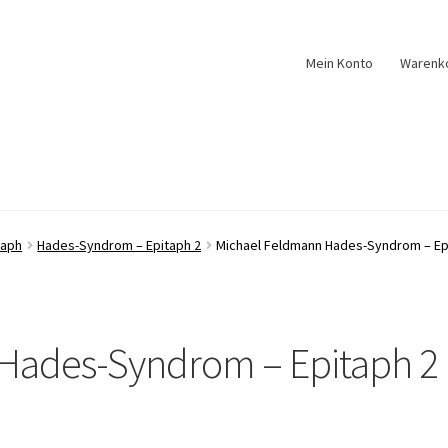
Mein Konto
Warenk
taph
Hades-Syndrom – Epitaph 2
Michael Feldmann Hades-Syndrom – Epi
Hades-Syndrom – Epitaph 2