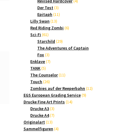
Produkte
4
Revised Hardcover
4
3
Produkte
Der Test
3
Produkte
11
Epitaph
11
13
Produkte
Lilly Swan
13
Produkte
6
Red Riding Zombi
6
61
Produkte
Sci-Fi
61
Produkte
29
Starchild
29
Produkte
The Adventures of Captain
3
Fox
3
Produkte
7
Enklave
7
5
Produkte
TANK
5
Produkte
11
The Counselor
11
26
Produkte
Touch
26
Produkte
12
Zombies auf der Reeperbahn
12
9
Produkte
EGS European Grading Service
9
14
Produkte
Drucke Fine Art Prints
14
3
Produkte
Drucke A3
3
Produkte
7
Drucke A4
7
13
Produkte
Originalart
13
Produkte
4
Sammelfiguren
4
Produkte