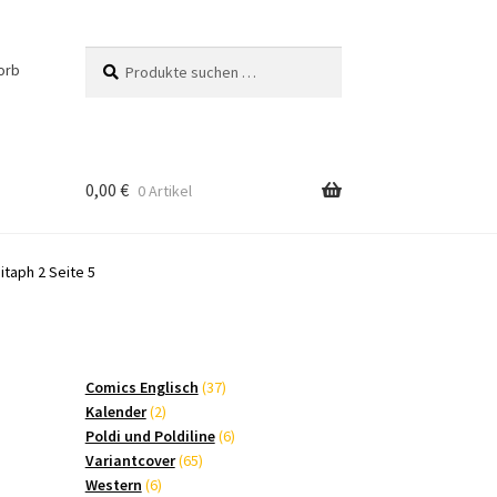
Suchen
Suchen
orb
nach:
0,00
€
0 Artikel
taph 2 Seite 5
37
Comics Englisch
37
2
Produkte
Kalender
2
Produkte
6
Poldi und Poldiline
6
65
Produkte
Variantcover
65
6
Produkte
Western
6