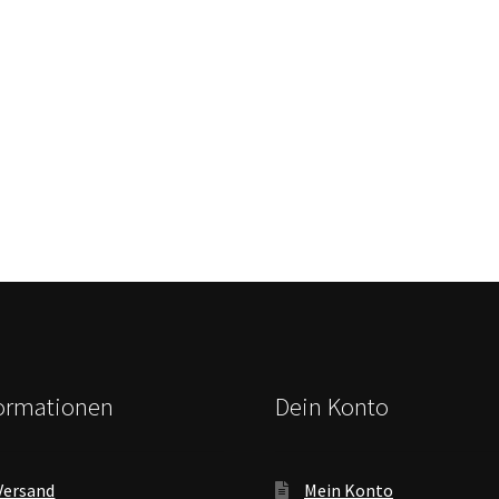
formationen
Dein Konto
Versand
Mein Konto