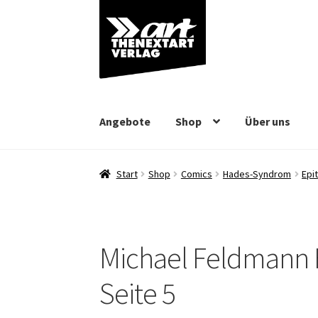
Zur
Zum
Navigation
Inhalt
springen
springen
Angebote
Shop
Über uns
Start
Shop
Comics
Hades-Syndrom
Epi
Michael Feldmann 
Seite 5