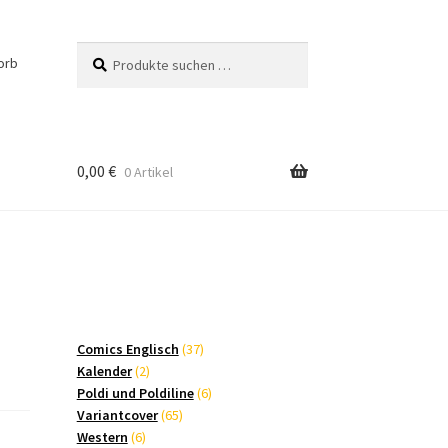
Suchen
Suchen
orb
nach:
0,00
€
0 Artikel
37
Comics Englisch
37
2
Produkte
Kalender
2
Produkte
6
Poldi und Poldiline
6
65
Produkte
Variantcover
65
6
Produkte
Western
6