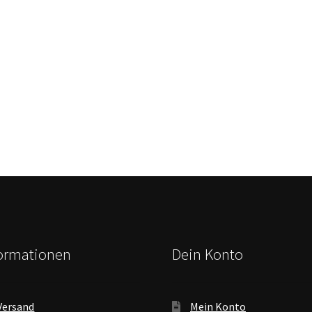
formationen
Dein Konto
Versand
Mein Konto