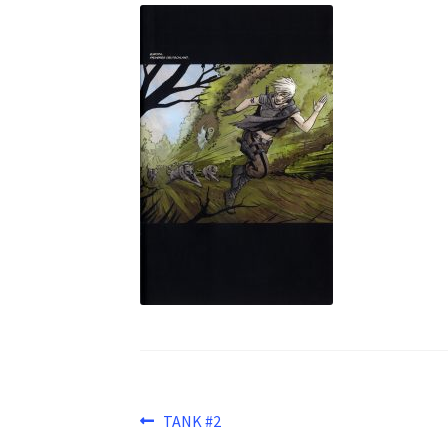
Beitragsnavigation
Vorheriger
TANK #2
Beitrag: