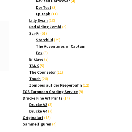
Produkte
4
Revised Hardcover
4
3
Produkte
Der Test
3
Produkte
11
Epitaph
11
13
Produkte
Lilly Swan
13
Produkte
6
Red Riding Zombi
6
61
Produkte
Sci-Fi
61
Produkte
29
Starchild
29
Produkte
The Adventures of Captain
3
Fox
3
Produkte
7
Enklave
7
5
Produkte
TANK
5
Produkte
11
The Counselor
11
26
Produkte
Touch
26
Produkte
12
Zombies auf der Reeperbahn
12
9
Produkte
EGS European Grading Service
9
14
Produkte
Drucke Fine Art Prints
14
3
Produkte
Drucke A3
3
Produkte
7
Drucke A4
7
13
Produkte
Originalart
13
Produkte
4
Sammelfiguren
4
Produkte