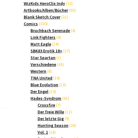
Produkte
32
WizKids HeroClix Indy
32
Produkte
92
Artbooks/Alben/Bücher
92
21
Produkte
Blank Sketch Cover
21
330
Produkte
Comics
330
Produkte
4
Bruchbach Serenade
4
4
Produkte
Link Fighters
4
14
Produkte
Matt Eagle
14
Produkte
27
SBK83 Erotik 18+
27
1
Produkte
Star Spartan
1
Produkt
43
Verschiedene
43
6
Produkte
Western
6
Produkte
16
TNA United
16
Produkte
13
Blue Evolution
13
14
Produkte
Der Engel
14
Produkte
91
Hades-Syndrom
91
7
Produkte
Crossfire
7
Produkte
11
Der freie Wille
11
9
Produkte
Der letzte Gig
9
Produkte
28
Hunting Season
28
18
Produkte
Vol. 1
18