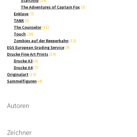
Starchild
29
Produkte
3
The Adventures of Captain Fox
3
7
Produkte
Enklave
7
5
Produkte
TANK
5
Produkte
11
The Counselor
11
26
Produkte
Touch
26
Produkte
12
Zombies auf der Reeperbahn
12
9
Produkte
EGS European Grading Service
9
14
Produkte
Drucke Fine Art Prints
14
3
Produkte
Drucke A3
3
Produkte
7
Drucke A4
7
13
Produkte
Originalart
13
Produkte
4
Sammelfiguren
4
Produkte
Autoren
Zeichner