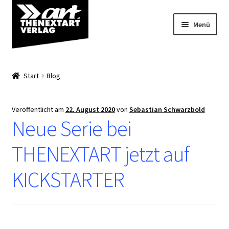
Zur
Zum
Menü
Navigation
Inhalt
springen
springen
Angebote
Start
Blog
Unterm
Shop
öffnen
Veröffentlicht am
22. August 2020
von
Sebastian Schwarzbold
Über uns
Neue Serie bei
THENEXTART jetzt auf
KICKSTARTER