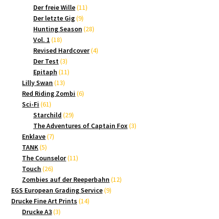
Produkte
11
Der freie Wille
11
9
Produkte
Der letzte Gig
9
Produkte
28
Hunting Season
28
18
Produkte
Vol. 1
18
Produkte
4
Revised Hardcover
4
3
Produkte
Der Test
3
Produkte
11
Epitaph
11
13
Produkte
Lilly Swan
13
Produkte
6
Red Riding Zombi
6
61
Produkte
Sci-Fi
61
Produkte
29
Starchild
29
Produkte
3
The Adventures of Captain Fox
3
7
Produkte
Enklave
7
5
Produkte
TANK
5
Produkte
11
The Counselor
11
26
Produkte
Touch
26
Produkte
12
Zombies auf der Reeperbahn
12
9
Produkte
EGS European Grading Service
9
14
Produkte
Drucke Fine Art Prints
14
3
Produkte
Drucke A3
3