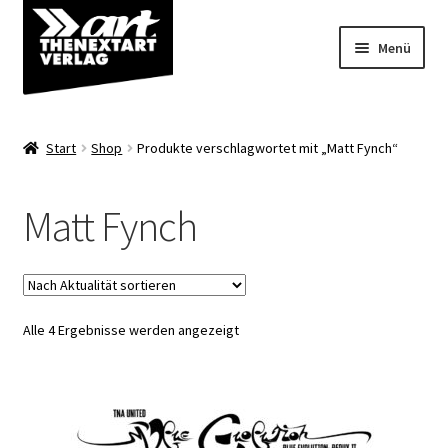
Zur
Zum
Menü
Navigation
Inhalt
springen
springen
Angebote
Start
Shop
Produkte verschlagwortet mit „Matt Fynch“
Unterm
Shop
öffnen
Matt Fynch
Über uns
Nach
Alle 4 Ergebnisse werden angezeigt
Aktualität
sortiert