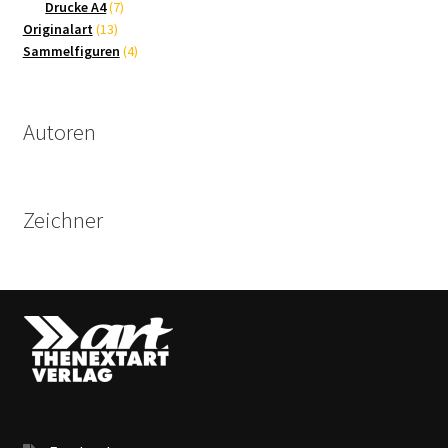
Produkte
7
Drucke A4
7
13
Produkte
Originalart
13
Produkte
4
Sammelfiguren
4
Produkte
Autoren
Zeichner