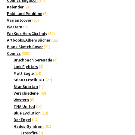
37
Comics Englisch
37
2
Produkte
Kalender
2
Produkte
6
Poldi und Poldiline
6
65
Produkte
Variantcover
65
6
Produkte
Western
6
Produkte
32
WizKids HeroClix Indy
32
Produkte
92
Artbooks/Alben/Bücher
92
21
Produkte
Blank Sketch Cover
21
330
Produkte
Comics
330
Produkte
4
Bruchbach Serenade
4
4
Produkte
Link Fighters
4
14
Produkte
Matt Eagle
14
Produkte
27
SBK83 Erotik 18+
27
1
Produkte
Star Spartan
1
Produkt
43
Verschiedene
43
6
Produkte
Western
6
Produkte
16
TNA United
16
Produkte
13
Blue Evolution
13
14
Produkte
Der Engel
14
Produkte
91
Hades-Syndrom
91
7
Produkte
Crossfire
7