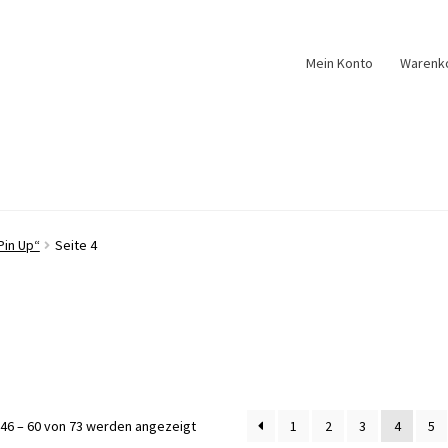
Mein Konto
Warenk
Pin Up“
Seite 4
Nach
46 – 60 von 73 werden angezeigt
1
2
3
4
5
Aktualität