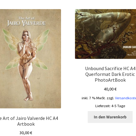
sortiert
Unbound Sacrifice HC A4
Querformat Dark Erotic
PhotoArtBook
40,00
€
inkl. 7 % MwSt.
zzgl.
Versandkost
Lieferzeit:
4-5 Tage
In den Warenkorb
 Art of Jairo Valverde HC A4
Artbook
30,00
€