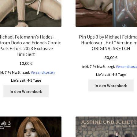
ichael Feldmann’s Hades-
Pin Ups 3 by Michael Feldm
drom Dodo and Friends Comic
Hardcover „Hot“ Version m
Park Erfurt 2023 Exclusive
ORIGINALSKETCH
limitiert
50,00
€
10,00
€
inkl. 7 % MwSt.
zzgl.
Versandkost
nkl. 7 % MwSt.
zzgl.
Versandkosten
Lieferzeit:
4-5 Tage
Lieferzeit:
4-5 Tage
In den Warenkorb
In den Warenkorb