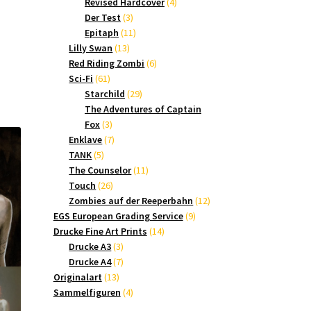
Produkte
4
Revised Hardcover
4
3
Produkte
Der Test
3
Produkte
11
Epitaph
11
13
Produkte
Lilly Swan
13
Produkte
6
Red Riding Zombi
6
61
Produkte
Sci-Fi
61
Produkte
29
Starchild
29
Produkte
The Adventures of Captain
3
Fox
3
Produkte
7
Enklave
7
5
Produkte
TANK
5
Produkte
11
The Counselor
11
26
Produkte
Touch
26
Produkte
12
Zombies auf der Reeperbahn
12
9
Produkte
EGS European Grading Service
9
14
Produkte
Drucke Fine Art Prints
14
3
Produkte
Drucke A3
3
Produkte
7
Drucke A4
7
13
Produkte
Originalart
13
Produkte
4
Sammelfiguren
4
Produkte