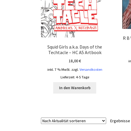
R B 
Squid Girls a.k.a. Days of the
Techtacle – HC A5 Artbook
18,00
€
i
inkl. 7 % MwSt.
zzgl.
Versandkosten
Lieferzeit:
4-5 Tage
In den Warenkorb
Ergebnisse 