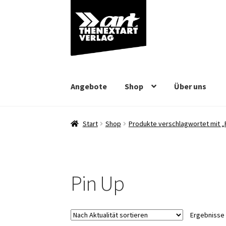
Zur
Zum
Navigation
Inhalt
springen
springen
Angebote
Shop
Über uns
Start
Shop
Produkte verschlagwortet mit „
Pin Up
Ergebnisse 