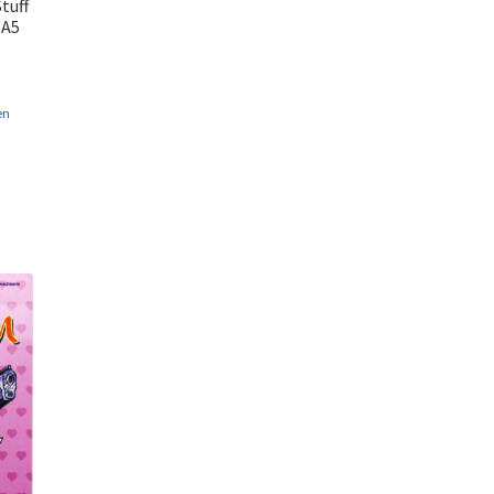
tuff
 A5
en