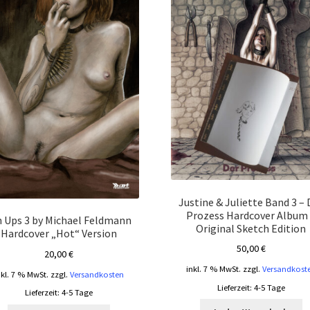
Justine & Juliette Band 3 – 
Prozess Hardcover Album
n Ups 3 by Michael Feldmann
Original Sketch Edition
Hardcover „Hot“ Version
50,00
€
20,00
€
inkl. 7 % MwSt.
zzgl.
Versandkost
nkl. 7 % MwSt.
zzgl.
Versandkosten
Lieferzeit:
4-5 Tage
Lieferzeit:
4-5 Tage