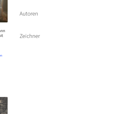
Autoren
ann
Zeichner
it
en