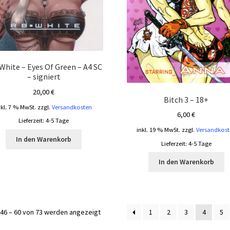
White – Eyes Of Green – A4 SC
– signiert
20,00
€
Bitch 3 – 18+
nkl. 7 % MwSt.
zzgl.
Versandkosten
6,00
€
Lieferzeit:
4-5 Tage
inkl. 19 % MwSt.
zzgl.
Versandkost
In den Warenkorb
Lieferzeit:
4-5 Tage
In den Warenkorb
Nach
46 – 60 von 73 werden angezeigt
1
2
3
4
5
Aktualität