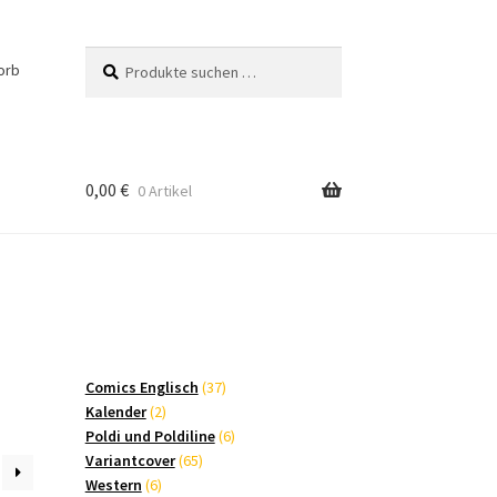
Suchen
Suchen
orb
nach:
0,00
€
0 Artikel
37
Comics Englisch
37
2
Produkte
Kalender
2
Produkte
6
Poldi und Poldiline
6
65
Produkte
Variantcover
65
6
Produkte
Western
6