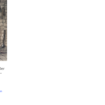
Der
 –
en