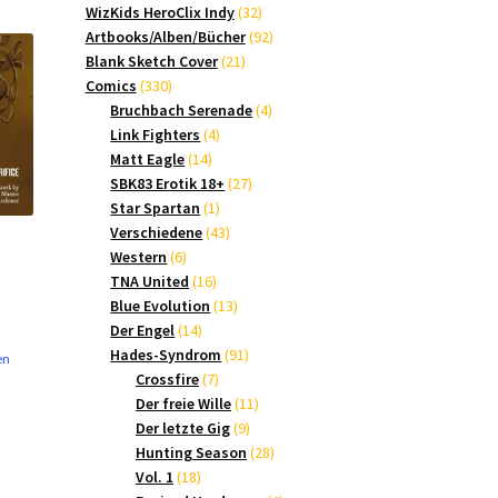
Produkte
32
WizKids HeroClix Indy
32
Produkte
92
Artbooks/Alben/Bücher
92
21
Produkte
Blank Sketch Cover
21
330
Produkte
Comics
330
Produkte
4
Bruchbach Serenade
4
4
Produkte
Link Fighters
4
14
Produkte
Matt Eagle
14
Produkte
27
SBK83 Erotik 18+
27
1
Produkte
Star Spartan
1
Produkt
43
Verschiedene
43
6
Produkte
Western
6
Produkte
16
TNA United
16
Produkte
13
Blue Evolution
13
14
Produkte
Der Engel
14
Produkte
91
Hades-Syndrom
91
en
7
Produkte
Crossfire
7
Produkte
11
Der freie Wille
11
9
Produkte
Der letzte Gig
9
Produkte
28
Hunting Season
28
18
Produkte
Vol. 1
18