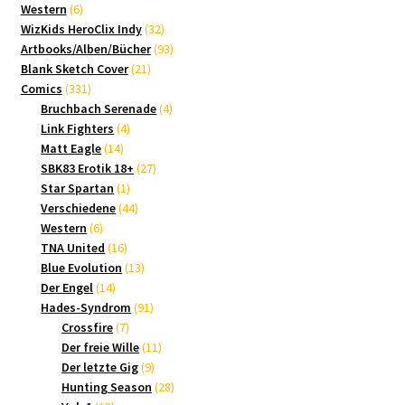
6
Produkte
Western
6
Produkte
32
WizKids HeroClix Indy
32
Produkte
93
Artbooks/Alben/Bücher
93
21
Produkte
Blank Sketch Cover
21
331
Produkte
Comics
331
Produkte
4
Bruchbach Serenade
4
4
Produkte
Link Fighters
4
14
Produkte
Matt Eagle
14
Produkte
27
SBK83 Erotik 18+
27
1
Produkte
Star Spartan
1
Produkt
44
Verschiedene
44
6
Produkte
Western
6
Produkte
16
TNA United
16
Produkte
13
Blue Evolution
13
14
Produkte
Der Engel
14
Produkte
91
Hades-Syndrom
91
7
Produkte
Crossfire
7
Produkte
11
Der freie Wille
11
9
Produkte
Der letzte Gig
9
Produkte
28
Hunting Season
28