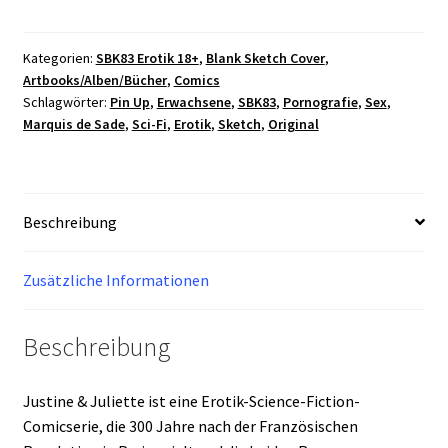
Juliette
Band
3
Kategorien:
SBK83 Erotik 18+
,
Blank Sketch Cover
,
Artbooks/Alben/Bücher
,
Comics
-
Schlagwörter:
Pin Up
,
Erwachsene
,
SBK83
,
Pornografie
,
Sex
,
Der
Marquis de Sade
,
Sci-Fi
,
Erotik
,
Sketch
,
Original
Prozess
Hardcover
Album
-
Beschreibung
Original
Sketch
Zusätzliche Informationen
Edition
Menge
Beschreibung
Justine & Juliette ist eine Erotik-Science-Fiction-
Comicserie, die 300 Jahre nach der Französischen