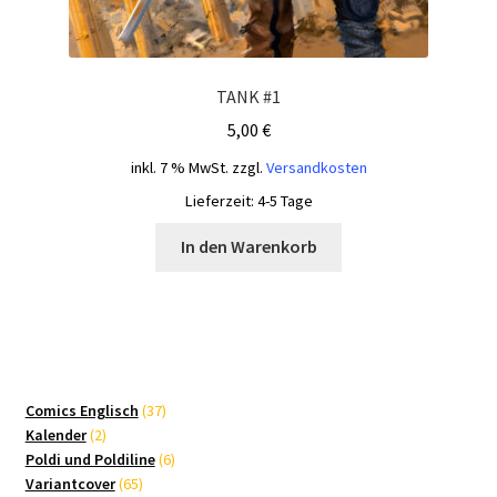
TANK #1
5,00
€
inkl. 7 % MwSt.
zzgl.
Versandkosten
Lieferzeit:
4-5 Tage
In den Warenkorb
37
Comics Englisch
37
2
Produkte
Kalender
2
Produkte
6
Poldi und Poldiline
6
65
Produkte
Variantcover
65