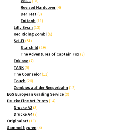
18
Produkte
Vol. 1
18
Produkte
4
Revised Hardcover
4
3
Produkte
Der Test
3
Produkte
11
Epitaph
11
13
Produkte
Lilly Swan
13
Produkte
6
Red Riding Zombi
6
61
Produkte
Sci-Fi
61
Produkte
29
Starchild
29
Produkte
3
The Adventures of Captain Fox
3
7
Produkte
Enklave
7
5
Produkte
TANK
5
Produkte
11
The Counselor
11
26
Produkte
Touch
26
Produkte
12
Zombies auf der Reeperbahn
12
9
Produkte
EGS European Grading Service
9
14
Produkte
Drucke Fine Art Prints
14
3
Produkte
Drucke A3
3
Produkte
7
Drucke A4
7
13
Produkte
Originalart
13
Produkte
4
Sammelfiguren
4
Produkte