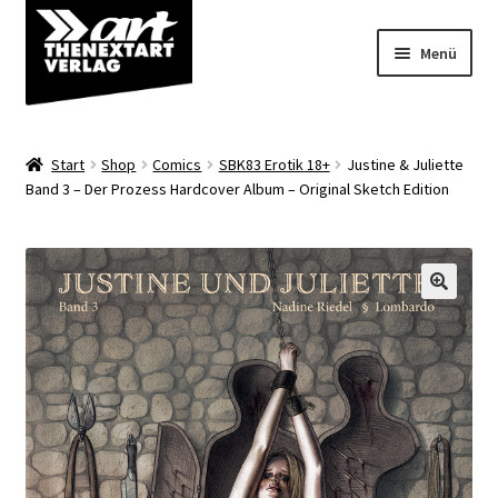
Zur
Zum
Menü
Navigation
Inhalt
springen
springen
Angebote
Start
Shop
Comics
SBK83 Erotik 18+
Justine & Juliette
Unterm
Band 3 – Der Prozess Hardcover Album – Original Sketch Edition
Shop
öffnen
Über uns