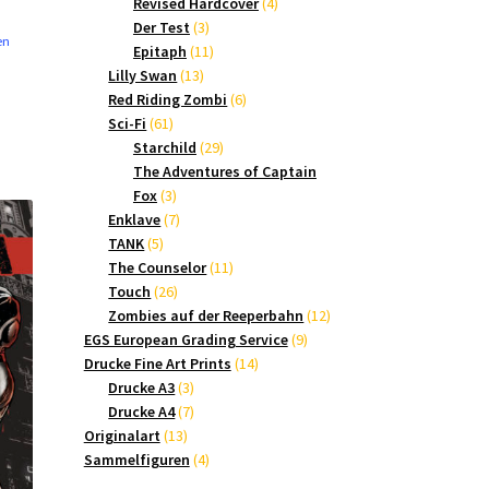
Produkte
4
Revised Hardcover
4
3
Produkte
Der Test
3
en
Produkte
11
Epitaph
11
13
Produkte
Lilly Swan
13
Produkte
6
Red Riding Zombi
6
61
Produkte
Sci-Fi
61
Produkte
29
Starchild
29
Produkte
The Adventures of Captain
3
Fox
3
Produkte
7
Enklave
7
5
Produkte
TANK
5
Produkte
11
The Counselor
11
26
Produkte
Touch
26
Produkte
12
Zombies auf der Reeperbahn
12
9
Produkte
EGS European Grading Service
9
14
Produkte
Drucke Fine Art Prints
14
3
Produkte
Drucke A3
3
Produkte
7
Drucke A4
7
13
Produkte
Originalart
13
Produkte
4
Sammelfiguren
4
Produkte