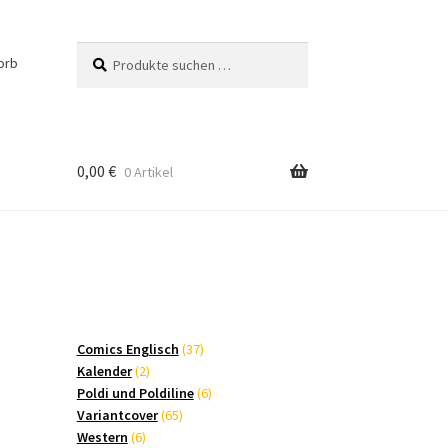
Suchen
Suchen
orb
nach:
0,00
€
0 Artikel
37
Comics Englisch
37
2
Produkte
Kalender
2
Produkte
6
Poldi und Poldiline
6
65
Produkte
Variantcover
65
6
Produkte
Western
6