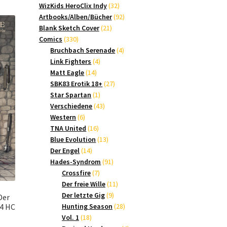
Produkte
32
WizKids HeroClix Indy
32
Produkte
92
Artbooks/Alben/Bücher
92
21
Produkte
Blank Sketch Cover
21
330
Produkte
Comics
330
Produkte
4
Bruchbach Serenade
4
4
Produkte
Link Fighters
4
14
Produkte
Matt Eagle
14
Produkte
27
SBK83 Erotik 18+
27
1
Produkte
Star Spartan
1
Produkt
43
Verschiedene
43
6
Produkte
Western
6
Produkte
16
TNA United
16
Produkte
13
Blue Evolution
13
14
Produkte
Der Engel
14
Produkte
91
Hades-Syndrom
91
7
Produkte
Crossfire
7
Produkte
11
Der freie Wille
11
9
Produkte
Der letzte Gig
9
Der
Produkte
28
A4 HC
Hunting Season
28
18
Produkte
Vol. 1
18