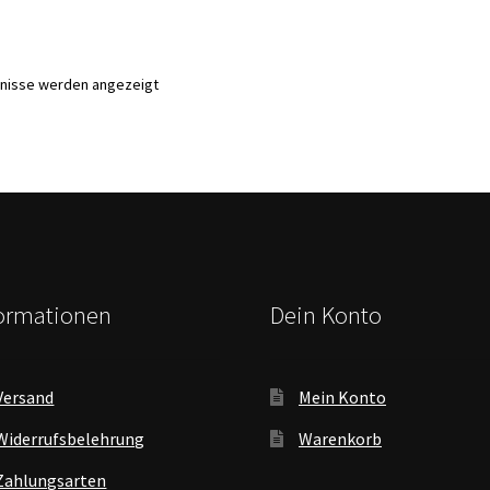
Nach
bnisse werden angezeigt
Aktualität
sortiert
formationen
Dein Konto
Versand
Mein Konto
Widerrufsbelehrung
Warenkorb
Zahlungsarten