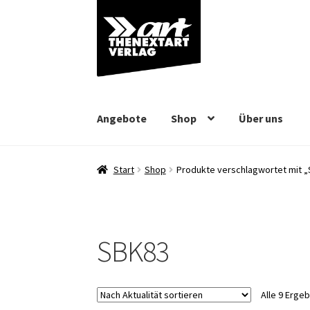
Zur
Zum
Navigation
Inhalt
springen
springen
Angebote
Shop
Über uns
Start
Shop
Produkte verschlagwortet mit 
SBK83
Alle 9 Erge