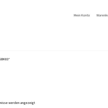
Mein Konto
Warenk
„SBK83“
Nach
bnisse werden angezeigt
Aktualität