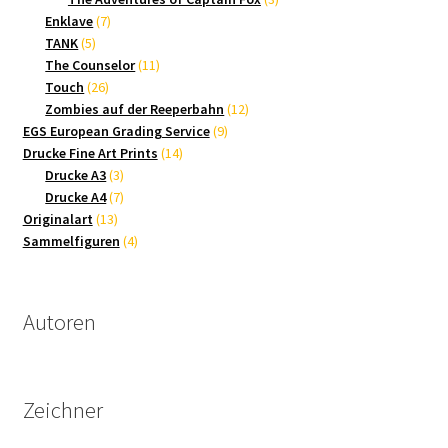
7
Produkte
Enklave
7
5
Produkte
TANK
5
Produkte
11
The Counselor
11
26
Produkte
Touch
26
Produkte
12
Zombies auf der Reeperbahn
12
9
Produkte
EGS European Grading Service
9
14
Produkte
Drucke Fine Art Prints
14
3
Produkte
Drucke A3
3
Produkte
7
Drucke A4
7
13
Produkte
Originalart
13
Produkte
4
Sammelfiguren
4
Produkte
Autoren
Zeichner