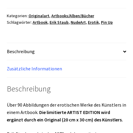
-
Transformations
-
Kategorien:
Originalart
,
Artbooks/Alben/Bücher
Schlagwörter:
Artbook
,
Erik Staub
,
NudeArt
,
Erotik
,
Pin Up
Erotik
Artbook
HC
A4
Beschreibung
limitierte
ARTIST
EDITION
Zusätzliche Informationen
06
mit
Beschreibung
Original
Menge
Über 90 Abbildungen der erotischen Werke des Künstlers in
einem Artbook.
Die limitierte ARTIST EDITION wird
ergänzt durch ein Original (20 cm x 30 cm) des Künstlers.