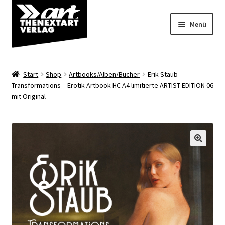
Zur
Zum
Menü
Navigation
Inhalt
springen
springen
Angebote
Start
Shop
Artbooks/Alben/Bücher
Erik Staub –
Unterm
Transformations – Erotik Artbook HC A4 limitierte ARTIST EDITION 06
Shop
mit Original
öffnen
Über uns