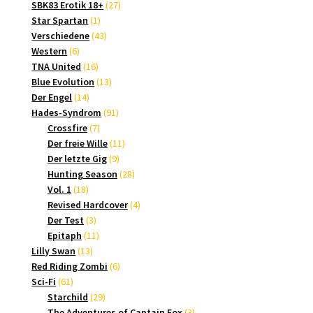
Produkte
27
SBK83 Erotik 18+
27
1
Produkte
Star Spartan
1
Produkt
43
Verschiedene
43
6
Produkte
Western
6
Produkte
16
TNA United
16
Produkte
13
Blue Evolution
13
14
Produkte
Der Engel
14
Produkte
91
Hades-Syndrom
91
7
Produkte
Crossfire
7
Produkte
11
Der freie Wille
11
9
Produkte
Der letzte Gig
9
Produkte
28
Hunting Season
28
18
Produkte
Vol. 1
18
Produkte
4
Revised Hardcover
4
3
Produkte
Der Test
3
Produkte
11
Epitaph
11
13
Produkte
Lilly Swan
13
Produkte
6
Red Riding Zombi
6
61
Produkte
Sci-Fi
61
Produkte
29
Starchild
29
Produkte
3
The Adventures of Captain Fox
3