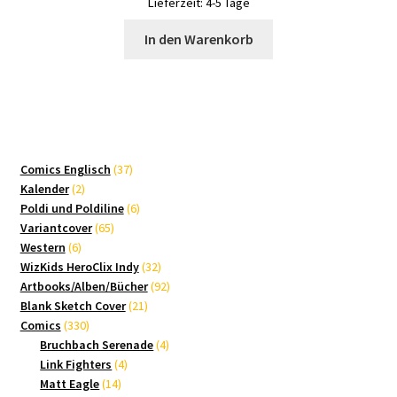
Lieferzeit:
4-5 Tage
In den Warenkorb
37
Comics Englisch
37
2
Produkte
Kalender
2
Produkte
6
Poldi und Poldiline
6
65
Produkte
Variantcover
65
6
Produkte
Western
6
Produkte
32
WizKids HeroClix Indy
32
Produkte
92
Artbooks/Alben/Bücher
92
21
Produkte
Blank Sketch Cover
21
330
Produkte
Comics
330
Produkte
4
Bruchbach Serenade
4
4
Produkte
Link Fighters
4
14
Produkte
Matt Eagle
14