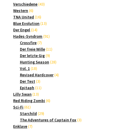
Produkt
43
Verschiedene
43
6
Produkte
Western
6
Produkte
16
TNA United
16
Produkte
13
Blue Evolution
13
14
Produkte
Der Engel
14
Produkte
91
Hades-Syndrom
91
7
Produkte
Crossfire
7
Produkte
11
Der freie Wille
11
9
Produkte
Der letzte Gig
9
Produkte
28
Hunting Season
28
18
Produkte
Vol. 1
18
Produkte
4
Revised Hardcover
4
3
Produkte
Der Test
3
Produkte
11
Epitaph
11
13
Produkte
Lilly Swan
13
Produkte
6
Red Riding Zombi
6
61
Produkte
Sci-Fi
61
Produkte
29
Starchild
29
Produkte
3
The Adventures of Captain Fox
3
7
Produkte
Enklave
7