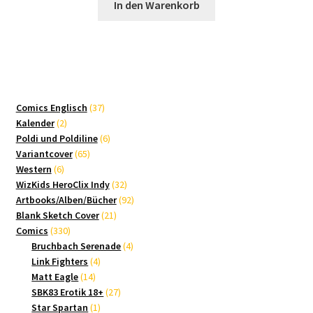
In den Warenkorb
37
Comics Englisch
37
2
Produkte
Kalender
2
Produkte
6
Poldi und Poldiline
6
65
Produkte
Variantcover
65
6
Produkte
Western
6
Produkte
32
WizKids HeroClix Indy
32
Produkte
92
Artbooks/Alben/Bücher
92
21
Produkte
Blank Sketch Cover
21
330
Produkte
Comics
330
Produkte
4
Bruchbach Serenade
4
4
Produkte
Link Fighters
4
14
Produkte
Matt Eagle
14
Produkte
27
SBK83 Erotik 18+
27
1
Produkte
Star Spartan
1