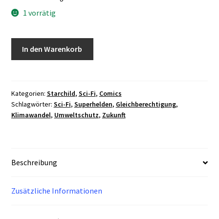
1 vorrätig
Starchild
In den Warenkorb
#4
signiert
vom
Zeichner
Kategorien:
Starchild
,
Sci-Fi
,
Comics
Schlagwörter:
Sci-Fi
,
Superhelden
,
Gleichberechtigung
,
Menge
Klimawandel
,
Umweltschutz
,
Zukunft
Beschreibung
Zusätzliche Informationen