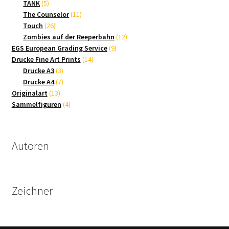
5
Produkte
TANK
5
Produkte
11
The Counselor
11
26
Produkte
Touch
26
Produkte
12
Zombies auf der Reeperbahn
12
9
Produkte
EGS European Grading Service
9
14
Produkte
Drucke Fine Art Prints
14
3
Produkte
Drucke A3
3
Produkte
7
Drucke A4
7
13
Produkte
Originalart
13
Produkte
4
Sammelfiguren
4
Produkte
Autoren
Zeichner