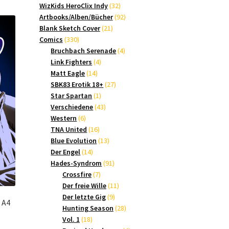
Produkte
32
WizKids HeroClix Indy
32
Produkte
92
Artbooks/Alben/Bücher
92
21
Produkte
Blank Sketch Cover
21
330
Produkte
Comics
330
Produkte
4
Bruchbach Serenade
4
4
Produkte
Link Fighters
4
14
Produkte
Matt Eagle
14
Produkte
27
SBK83 Erotik 18+
27
1
Produkte
Star Spartan
1
Produkt
43
Verschiedene
43
6
Produkte
Western
6
Produkte
16
TNA United
16
Produkte
13
Blue Evolution
13
14
Produkte
Der Engel
14
Produkte
91
Hades-Syndrom
91
7
Produkte
Crossfire
7
Produkte
11
Der freie Wille
11
9
Produkte
Der letzte Gig
9
 A4
Produkte
28
Hunting Season
28
18
Produkte
Vol. 1
18