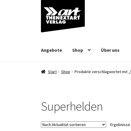
Zur
Zum
Navigation
Inhalt
springen
springen
Angebote
Shop
Über uns
Start
Shop
Produkte verschlagwortet mit 
Superhelden
Ergebnisse 