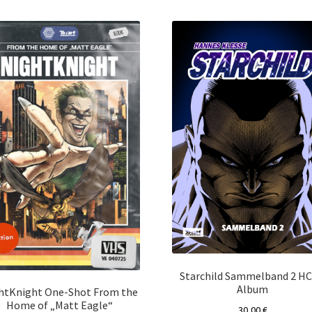
sortiert
Starchild Sammelband 2 HC
Album
htKnight One-Shot From the
Home of „Matt Eagle“
30,00
€