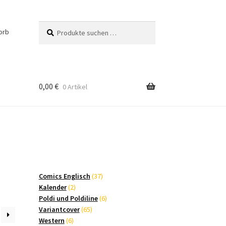
Suchen
Suchen
orb
nach:
0,00
€
0 Artikel
37
Comics Englisch
37
2
Produkte
Kalender
2
Produkte
6
Poldi und Poldiline
6
65
Produkte
Variantcover
65
6
Produkte
Western
6