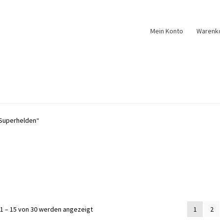
Mein Konto
Warenk
„Superhelden“
Nach
1 – 15 von 30 werden angezeigt
1
2
Aktualität