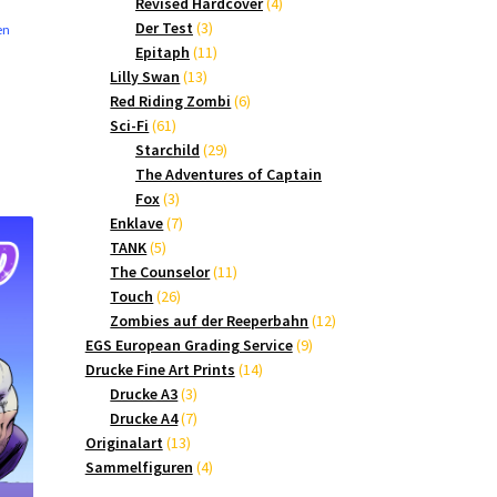
Produkte
4
Revised Hardcover
4
3
Produkte
Der Test
3
en
Produkte
11
Epitaph
11
13
Produkte
Lilly Swan
13
Produkte
6
Red Riding Zombi
6
61
Produkte
Sci-Fi
61
Produkte
29
Starchild
29
Produkte
The Adventures of Captain
3
Fox
3
Produkte
7
Enklave
7
5
Produkte
TANK
5
Produkte
11
The Counselor
11
26
Produkte
Touch
26
Produkte
12
Zombies auf der Reeperbahn
12
9
Produkte
EGS European Grading Service
9
14
Produkte
Drucke Fine Art Prints
14
3
Produkte
Drucke A3
3
Produkte
7
Drucke A4
7
13
Produkte
Originalart
13
Produkte
4
Sammelfiguren
4
Produkte